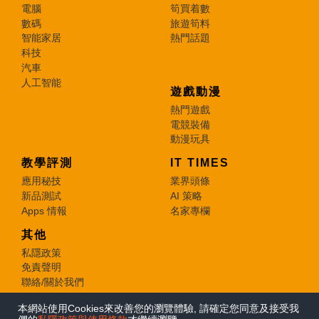
電腦
筍買着數
數碼
旅遊筍料
智能家居
熱門話題
科技
汽車
人工智能
遊戲動漫
熱門遊戲
電競裝備
動漫玩具
教學評測
IT TIMES
應用秘技
業界頭條
新品測試
AI 策略
Apps 情報
名家專欄
其他
私隱政策
免責聲明
聯絡/關於我們
本網站使用Cookies來改善您的瀏覽體驗, 請確定您同意及接受我
© 2026 e-zone. All Rights Reserved.