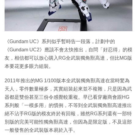
特集
《Gundam UC》系列似乎暫時告一段落，計劃中的
《Gundam UC2》應該不會太快推出，自問「好忍得」的模
友，相信都可以放心購入RG全武裝獨角獸高達，但比MG版
本要花更多眼力組裝。
2011年推出的MG 1/100版本全武裝獨角獸高達在當時驚為
天人，零件數量極多，其實組裝起來並不複雜，只是因為武
器都是雙份甚至三份令感覺較重複。早已看穿廠商會跟HG
系列般「一模多用」的慣例，不等到全武裝獨角獸高達推出
絕不沾手RG版的模友終於有回報，雖然RG系列還有一部特
別版的完美可能性獨角獸高達，但因為是限定版，不及這部
一般發售的全武裝版本易於入手。