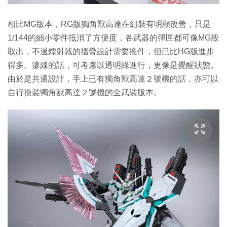
相比MG版本，RG版獨角獸高達在組裝有明顯改善，只是
1/144的細小零件抵消了方便度，各武器的彈匣都可像MG般
取出，不過鐳射戟的摺疊設計需要換件，但已比HG版進步
得多。滲線的話，可考慮以透明綠進行，更像是覺醒狀態。
由於是共通設計，手上已有獨角獸高達２號機的話，亦可以
自行換裝獨角獸高達２號機的全武裝版本。