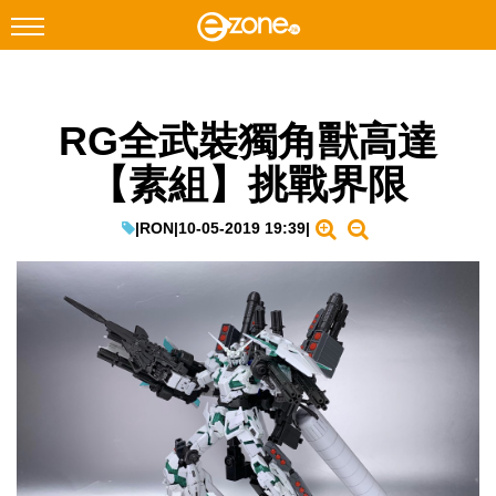
搜尋
RG全武裝獨角獸高達
Facebook
Instagram
【素組】挑戰界限
科技焦點
網絡生活
|
RON
|
10-05-2019 19:39
|
遊戲動漫
教學評測
EduTech
IT Times
生成式AI與雲端應用
Enterprise Digital Transformation