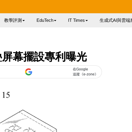
教學評測
EduTech
IT Times
生成式AI與雲端
摺疊屏幕擺設專利曝光
在Google
追蹤《e-zone》