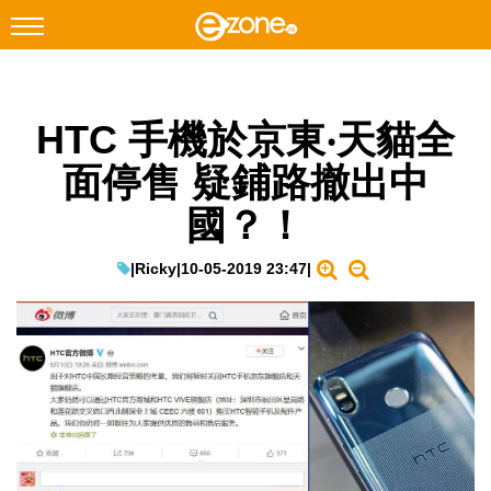
搜尋
HTC 手機於京東‧天貓全
Facebook
Instagram
面停售 疑鋪路撤出中
科技焦點
國？！
網絡生活
遊戲動漫
|
Ricky
|
10-05-2019 23:47
|
教學評測
EduTech
IT Times
生成式AI與雲端應用
Enterprise Digital Transformation