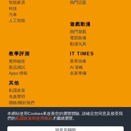
智能家居
熱門話題
科技
汽車
人工智能
遊戲動漫
熱門遊戲
電競裝備
動漫玩具
教學評測
IT TIMES
應用秘技
業界頭條
新品測試
AI 策略
Apps 情報
名家專欄
其他
私隱政策
免責聲明
聯絡/關於我們
本網站使用Cookies來改善您的瀏覽體驗, 請確定您同意及接受我
© 2026 e-zone. All Rights Reserved.
們的
私隱政策與使用條款
才繼續瀏覽。
在Google
同意及關閉