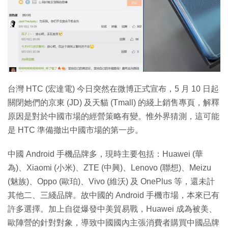
特集
台灣 HTC (宏達電) 今日突然在微博正式宣布，5 月 10 日起
關閉她們的京東 (JD) 及天貓 (Tmall) 的綫上銷售專頁，解釋
原因是對於中國市場的經營策略有變。惟外界猜測，這可能
是 HTC 準備撤出中國市場的第一步。
中國 Android 手機品牌多，現時主要包括：Huawei (華
為)、Xiaomi (小米)、ZTE (中興)、Lenovo (聯想)、Meizu
(魅族)、Oppo (歐珀)、Vivo (維沃) 及 OnePlus 等，還未計
其他二、三綫品牌。故中國的 Android 手機市場，本來已有
許多選擇。加上自從爆發中美貿易戰，Huawei 成為被美、
歐陣營的針對對象，導致中國國內主張消費者購買中國品牌