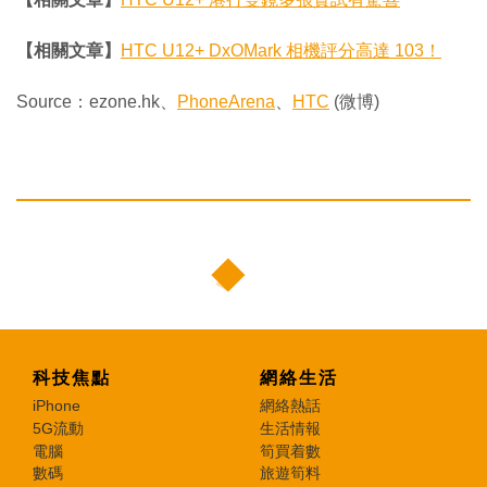
【相關文章】
HTC U12+ DxOMark 相機評分高達 103！
Source：ezone.hk、
PhoneArena
、
HTC
(微博)
科技焦點
網絡生活
iPhone
網絡熱話
5G流動
生活情報
電腦
筍買着數
數碼
旅遊筍料