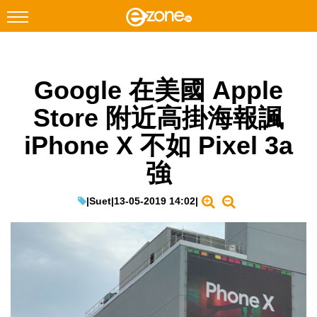
搜尋
Google 在美國 Apple
Facebook
Instagram
Store 附近高掛海報諷
科技焦點
iPhone X 不如 Pixel 3a
網絡生活
強
遊戲動漫
教學評測
|
Suet
|
13-05-2019 14:02
|
EduTech
IT Times
生成式AI與雲端應用
Enterprise Digital Transformation