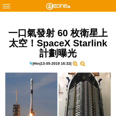
搜尋
一口氣發射 60 枚衛星上
Facebook
Instagram
太空！SpaceX Starlink
科技焦點
計劃曝光
網絡生活
遊戲動漫
|
Hin
|
13-05-2019 16:32
|
教學評測
EduTech
IT Times
生成式AI與雲端應用
Enterprise Digital Transformation