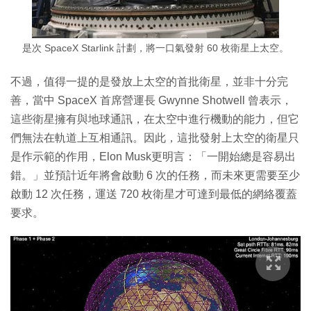
是次 SpaceX Starlink 計劃，將一口氣發射 60 枚衛星上太空。
不過，值得一提的是發放上太空的首批衛星，並非十分完
善，當中 SpaceX 首席營運長 Gwynne Shotwell 曾表示，
這些衛星擁有與地球通訊，在太空中進行機動的能力，但它
們無法在軌道上互相通訊。因此，這批發射上太空的衛星只
是作示範的作用，Elon Musk更明言：「一開始總是容易出
錯。」並預計近年將會啟動 6 次的任務，而未來更需要至少
啟動 12 次任務，運送 720 枚衛星才可達到最低的網絡覆蓋
要求。