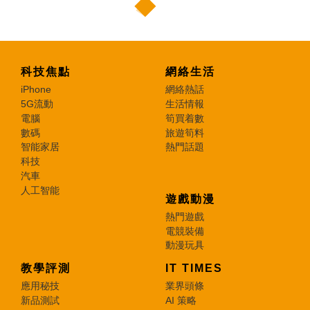
科技焦點
網絡生活
iPhone
網絡熱話
5G流動
生活情報
電腦
筍買着數
數碼
旅遊筍料
智能家居
熱門話題
科技
汽車
人工智能
遊戲動漫
熱門遊戲
電競裝備
動漫玩具
教學評測
IT TIMES
應用秘技
業界頭條
新品測試
AI 策略