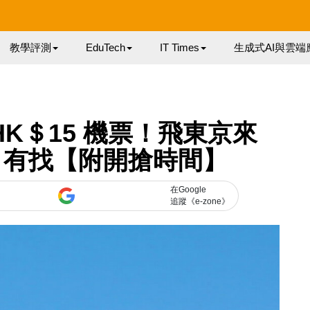
教學評測
EduTech
IT Times
生成式AI與雲端
年推 HK＄15 機票！飛東京來
0 有找【附開搶時間】
在Google
追蹤《e-zone》