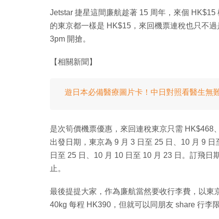
Jetstar 捷星這間廉航趁著 15 周年，來個 
的東京都一樣是 HK$15，來回機票連稅也只不過是 
3pm 開搶。
【相關新聞】
遊日本必備醫療圖片卡！中日對照看醫生無
是次筍價機票優惠，來回連稅東京只需 HK$468、峴港
出發日期，東京為 9 月 3 日至 25 日、10 月 
日至 25 日、10 月 10 日至 10 月 23 日。訂飛日期，
止。
最後提提大家，作為廉航當然要收行李費，以東京為例，1
40kg 每程 HK390，但就可以同朋友 share 