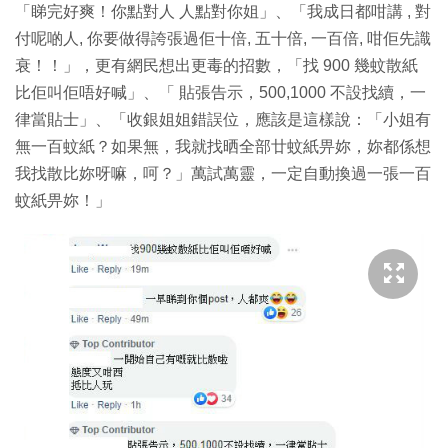
「睇完好爽！你點對人 人點對你姐」、「我成日都咁講 , 對
付呢啲人, 你要做得誇張過佢十倍, 五十倍, 一百倍, 咁佢先識
衰！！」，更有網民想出更毒的招數，「找 900 幾蚊散紙
比佢叫佢唔好喊」、「 貼張告示，500,1000 不設找續，一
律當貼士」、「收銀姐姐錯誤位，應該是這樣說：「小姐有
無一百蚊紙？如果無，我就找晒全部廿蚊紙畀妳，妳都係想
我找散比妳呀嘛，呵？」萬試萬靈，一定自動換過一張一百
蚊紙畀妳！」