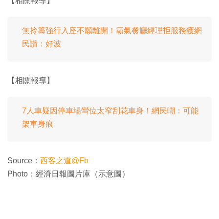
【相關報導】
無拎籌強行入座不願離開！霸氣餐廳經理拒服務獲網
民讚：好波
【相關報導】
7人車疑因停車場彎位太窄刮花車身！網民嘲：可能
架車身痕
Source：
西客之道@Fb
Photo：經濟日報圖片庫（示意圖）