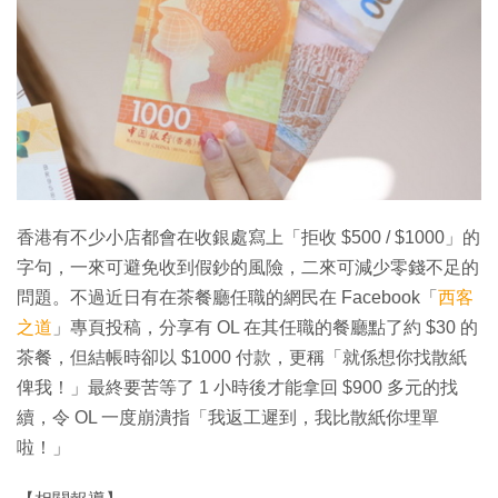
香港有不少小店都會在收銀處寫上「拒收 $500 / $1000」的
字句，一來可避免收到假鈔的風險，二來可減少零錢不足的
問題。不過近日有在茶餐廳任職的網民在 Facebook「
西客
之道
」專頁投稿，分享有 OL 在其任職的餐廳點了約 $30 的
茶餐，但結帳時卻以 $1000 付款，更稱「就係想你找散紙
俾我！」最終要苦等了 1 小時後才能拿回 $900 多元的找
續，令 OL 一度崩潰指「我返工遲到，我比散紙你埋單
啦！」