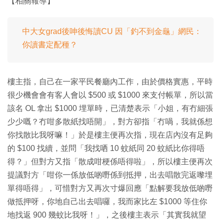
【相關報導】
中大女grad後呻後悔讀CU 因「釣不到金龜」網民：
你讀書定配種？
樓主指，自己在一家平民餐廳內工作，由於價格實惠，平時
很少機會會有客人會以 $500 或 $1000 來支付帳單，所以當
該名 OL 拿出 $1000 埋單時，已清楚表示「小姐，有冇細張
少少嘅？冇咁多散紙找唔開」，對方卻指「冇喎，我就係想
你找散比我呀嘛！」於是樓主便再次指，現在店內沒有足夠
的 $100 找續，並問「我找哂 10 蚊紙同 20 蚊紙比你得唔
得？」但對方又指「散成咁梗係唔得啦」，所以樓主便再次
提議對方「咁你一係放低啲嘢係到抵押，出去唱散完返嚟埋
單得唔得」，可惜對方又再次寸爆回應「點解要我放低啲嘢
做抵押呀，你地自己出去唱囉，我而家比左 $1000 等住你
地找返 900 幾蚊比我呀！」，之後樓主表示「其實我就望