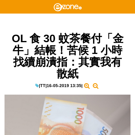
OL 食 30 蚊茶餐付「金
牛」結帳！苦候 1 小時
找續崩潰指：其實我有
散紙
|
TT
|
16-05-2019 13:35
|