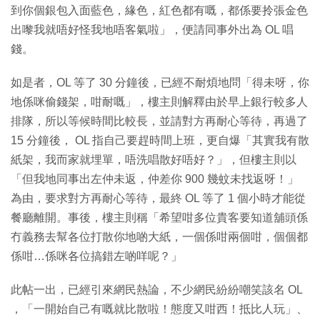
到你個銀包入面藍色，緣色，紅色都有嘅，都係要拎張金色
出嚟我就唔好怪我地唔客氣啦」，便請同事外出為 OL 唱
錢。
如是者，OL 等了 30 分鐘後，已經不耐煩地問「得未呀，你
地係咪偷錢架，咁耐嘅」，樓主則解釋由於早上銀行較多人
排隊，所以等候時間比較長，並請對方再耐心等待，再過了
15 分鐘後， OL 指自己要趕時間上班，更自爆「其實我有散
紙架，我而家就埋單，唔洗唱散好唔好？」，但樓主則以
「但我地同事出左仲未返，仲差你 900 幾蚊未找返呀！」
為由，要求對方再耐心等待，最終 OL 等了 1 個小時才能從
餐廳離開。事後，樓主則稱「希望咁多位貴客要知道舖頭係
冇義務去幫各位打散你地啲大紙，一個係咁兩個咁，個個都
係咁…係咪各位搞錯左啲咩呢？」
此帖一出，已經引來網民熱論，不少網民紛紛嘲笑該名 OL
，「一開始自己有嘅就比散啦！態度又咁西！抵比人玩」、