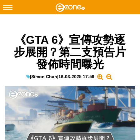
搜尋
《GTA 6》宣傳攻勢逐
Facebook
Instagram
步展開？第二支預告片
科技焦點
發佈時間曝光
網絡生活
遊戲動漫
|
Simon Chan
|
16-03-2025 17:59
|
教學評測
EduTech
IT Times
生成式AI與雲端應用
Enterprise Digital Transformation