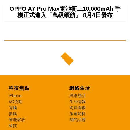
OPPO A7 Pro Max電池衝上10,000mAh 手
機正式進入「萬級續航」 8月4日發布
科技焦點
網絡生活
iPhone
網絡熱話
5G流動
生活情報
電腦
筍買着數
數碼
旅遊筍料
智能家居
熱門話題
科技