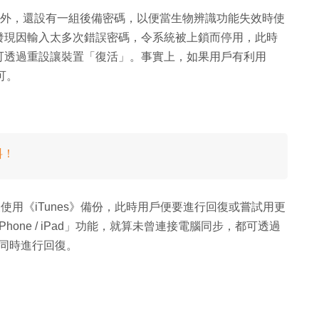
ceID 之外，還設有一組後備密碼，以便當生物辨識功能失效時使
發現因輸入太多次錯誤密碼，令系統被上鎖而停用，此時
可透過重設讓裝置「復活」。事實上，如果用戶有利用
即可。
料！
使用《iTunes》備份，此時用戶便要進行回復或嘗試用更
one / iPad」功能，就算未曾連接電腦同步，都可透過
可同時進行回復。