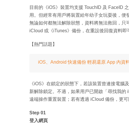
目前的《iOS》裝置均支援 TouchID 及 Fa
用。但經常有用戶將裝置給年幼子女玩耍後，便
無論如何都無法解除狀態，資料將無法救回，只
iCloud 或《iTunes》備份，在重設後回復資料
【熱門話題】
iOS、Android 快速備份 輕易還原 App 內資
《iOS》在鎖定的狀態下，若該裝置曾連接電腦及
新解除鎖定。不過，如果用戶已開啟「尋找我的 iPh
遠端操作重置裝置；若有透過 iCloud 備份，更
Step 01
登入網頁