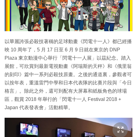
特集
以華麗誇張必殺技著稱的足球動畫《閃電十一人》都已經播
映 10 周年了，5 月 17 日至 6 月 9 日就在東京的 DNP
Plaza 東京動漫中心舉行「閃電十一人展」以茲紀念。踏入
展館，可欣賞到最新電視動畫《阿瑞斯的天秤》和《俄里翁
的刻印》篇中一系列必殺技原畫。之後的通道裏，參觀者可
以按年表，重溫雷門中學和日本代表隊的比賽片段與「今日
格言」。除此之外，還可到配有大屏幕和紙板角色的球場
區，觀賞 2018 年舉行的「閃電十一人 Festival 2018 +
Japan 代表發表會」活動精華。