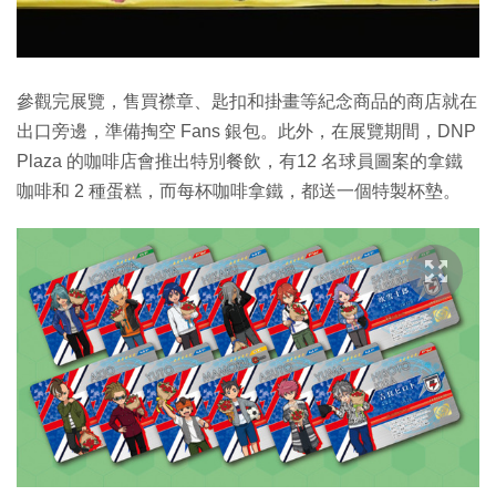
參觀完展覽，售買襟章、匙扣和掛畫等紀念商品的商店就在
出口旁邊，準備掏空 Fans 銀包。此外，在展覽期間，DNP
Plaza 的咖啡店會推出特別餐飲，有12 名球員圖案的拿鐵
咖啡和 2 種蛋糕，而每杯咖啡拿鐵，都送一個特製杯墊。