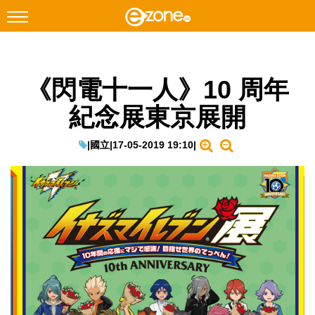
搜尋
《閃電十一人》10 周年
Facebook
Instagram
紀念展東京展開
科技焦點
網絡生活
|
國立
|
17-05-2019 19:10
|
遊戲動漫
教學評測
EduTech
IT Times
生成式AI與雲端應用
Enterprise Digital Transformation