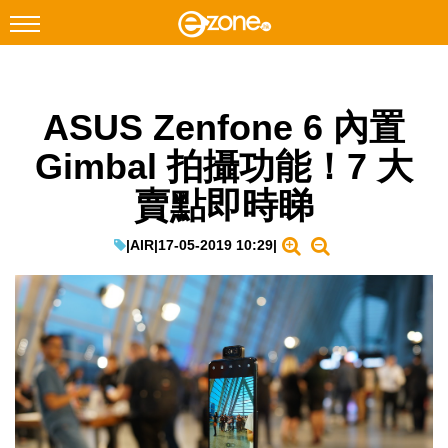
搜尋
ASUS Zenfone 6 內置
Facebook
Instagram
Gimbal 拍攝功能！7 大
科技焦點
賣點即時睇
網絡生活
遊戲動漫
|
AIR
|
17-05-2019 10:29
|
教學評測
EduTech
IT Times
生成式AI與雲端應用
Enterprise Digital Transformation