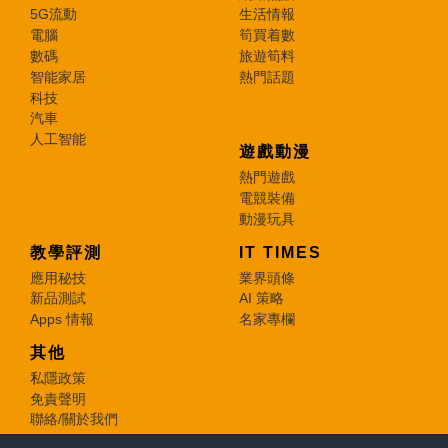
5G流動
生活情報
電腦
筍買着數
數碼
旅遊筍料
智能家居
熱門話題
科技
汽車
人工智能
遊戲動漫
熱門遊戲
電競裝備
動漫玩具
教學評測
IT TIMES
應用秘技
業界頭條
新品測試
AI 策略
Apps 情報
名家專欄
其他
私隱政策
免責聲明
聯絡/關於我們