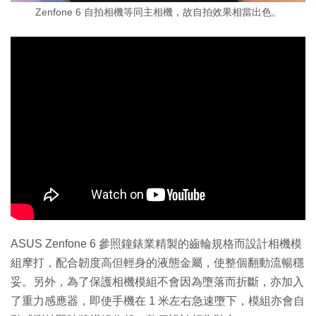
Zenfone 6 自拍相機等同主相機，故自拍效果相當出色。
ASUS Zenfone 6 參照鐘錶業精製的齒輪規格而設計相機模
組摩打，配合韌度高但輕身的液態金屬，使整個翻動流暢穩
妥。另外，為了保護相機模組不會因為墮落而折斷，亦加入
了重力感應器，即使手機在 1 米左右急速墮下，模組亦會自