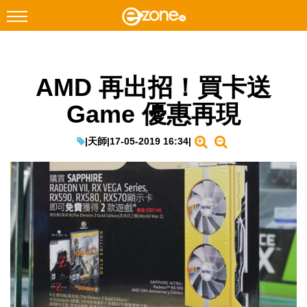
搜尋
AMD 再出招！買卡送
Facebook
Instagram
Game 優惠再現
科技焦點
網絡生活
|
天師
|
17-05-2019 16:34
|
遊戲動漫
教學評測
EduTech
IT Times
生成式AI與雲端應用
Enterprise Digital Transformation