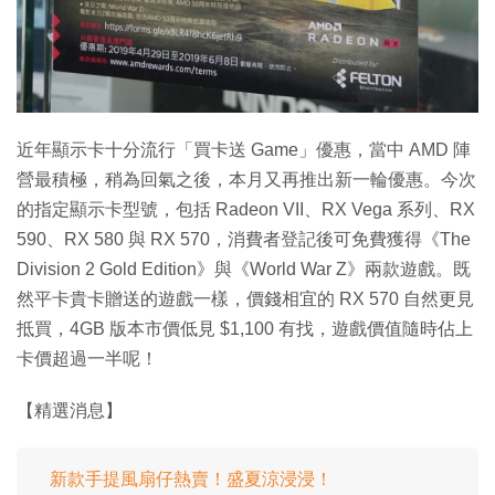
特集
近年顯示卡十分流行「買卡送 Game」優惠，當中 AMD 陣
營最積極，稍為回氣之後，本月又再推出新一輪優惠。今次
的指定顯示卡型號，包括 Radeon VII、RX Vega 系列、RX
590、RX 580 與 RX 570，消費者登記後可免費獲得《The
Division 2 Gold Edition》與《World War Z》兩款遊戲。既
然平卡貴卡贈送的遊戲一樣，價錢相宜的 RX 570 自然更見
抵買，4GB 版本市價低見 $1,100 有找，遊戲價值隨時佔上
卡價超過一半呢！
【精選消息】
新款手提風扇仔熱賣！盛夏涼浸浸！