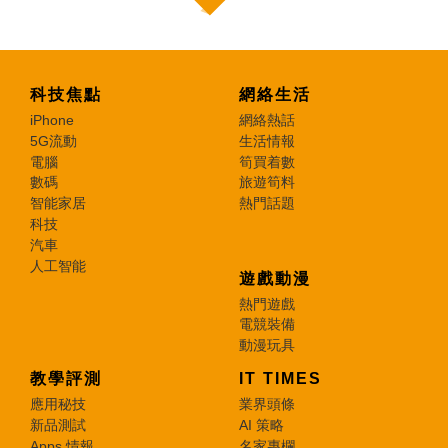
科技焦點
網絡生活
iPhone
網絡熱話
5G流動
生活情報
電腦
筍買着數
數碼
旅遊筍料
智能家居
熱門話題
科技
汽車
人工智能
遊戲動漫
熱門遊戲
電競裝備
動漫玩具
教學評測
IT TIMES
應用秘技
業界頭條
新品測試
AI 策略
Apps 情報
名家專欄