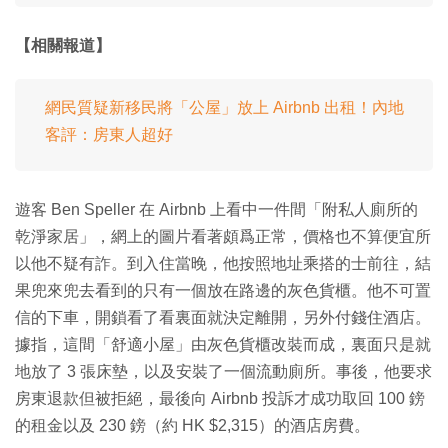
【相關報道】
網民質疑新移民將「公屋」放上 Airbnb 出租！內地
客評：房東人超好
遊客 Ben Speller 在 Airbnb 上看中一件間「附私人廁所的
乾淨家居」，網上的圖片看著頗爲正常，價格也不算便宜所
以他不疑有詐。到入住當晚，他按照地址乘搭的士前往，結
果兜來兜去看到的只有一個放在路邊的灰色貨櫃。他不可置
信的下車，開鎖看了看裏面就決定離開，另外付錢住酒店。
據指，這間「舒適小屋」由灰色貨櫃改裝而成，裏面只是就
地放了 3 張床墊，以及安裝了一個流動廁所。事後，他要求
房東退款但被拒絕，最後向 Airbnb 投訴才成功取回 100 鎊
的租金以及 230 鎊（約 HK $2,315）的酒店房費。