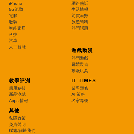
iPhone
網絡熱話
5G流動
生活情報
電腦
筍買着數
數碼
旅遊筍料
智能家居
熱門話題
科技
汽車
人工智能
遊戲動漫
熱門遊戲
電競裝備
動漫玩具
教學評測
IT TIMES
應用秘技
業界頭條
新品測試
AI 策略
Apps 情報
名家專欄
其他
私隱政策
免責聲明
聯絡/關於我們