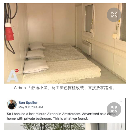
Airbnb 「舒適小屋」竟由灰色貨櫃改裝，直接放在路邊。