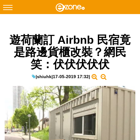
搜尋
遊荷蘭訂 Airbnb 民宿竟
Facebook
Instagram
是路邊貨櫃改裝？網民
科技焦點
笑：伏伏伏伏伏
網絡生活
遊戲動漫
|
shiuhk
|
17-05-2019 17:32
|
教學評測
EduTech
IT Times
生成式AI與雲端應用
Enterprise Digital Transformation