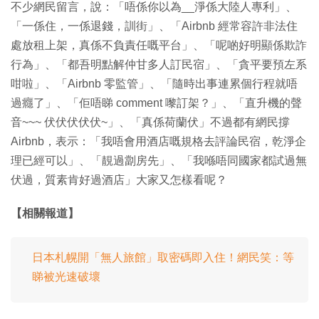
不少網民留言，說：「唔係你以為__淨係大陸人專利」、
「一係住，一係退錢，訓街」、「Airbnb 經常容許非法住
處放租上架，真係不負責任嘅平台」、「呢啲好明顯係欺詐
行為」、「都吾明點解仲甘多人訂民宿」、「貪平要預左系
咁啦」、「Airbnb 零監管」、「隨時出事連累個行程就唔
過癮了」、「佢唔睇 comment 嚟訂架？」、「直升機的聲
音~~~ 伏伏伏伏伏~」、「真係荷蘭伏」不過都有網民撐
Airbnb，表示：「我唔會用酒店嘅規格去評論民宿，乾淨企
理已經可以」、「靚過劏房先」、「我喺唔同國家都試過無
伏過，質素肯好過酒店」大家又怎樣看呢？
【相關報道】
日本札幌開「無人旅館」取密碼即入住！網民笑：等
睇被光速破壞