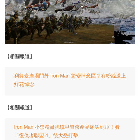
【相關報道】
利舞臺廣場門外 Iron Man 驚變悼念區？有粉絲送上
鮮花悼念
【相關報道】
Iron Man 小忠粉盡抱鐵甲奇俠產品痛哭到睡！看
「復仇者聯盟 4」後大受打擊