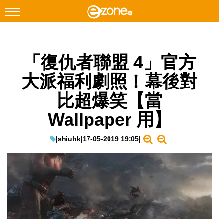
搜尋
「復仇者聯盟 4」官方
Facebook
Instagram
大派福利劇照！幕後對
科技焦點
比超爆笑【當
網絡生活
Wallpaper 用】
遊戲動漫
教學評測
|
shiuhk
|
17-05-2019 19:05
|
EduTech
IT Times
生成式AI與雲端應用
Enterprise Digital Transformation