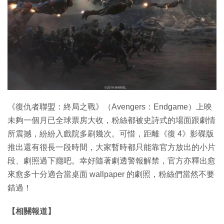
特集
《復仇者聯盟：終局之戰》（Avengers：Endgame）上映
未夠一個月已全球票房大收，粉絲都被史詩式的場面跟劇情
所震撼，紛紛入戲院多刷幾次。可惜，距離《復 4》影碟版
推出還有很長一段時間，大家暫時都只能靠官方放出的小片
段、劇照過下癮吧。幸好隨著劇透警報解禁，官方亦釋出愈
來愈多十分適合當桌面 wallpaper 的劇照，粉絲們當然不要
錯過！
【相關報道】