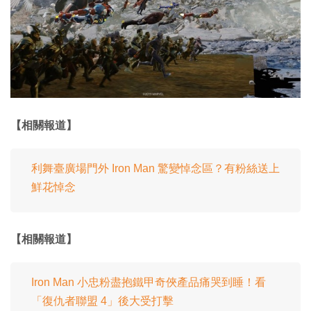
【相關報道】
利舞臺廣場門外 Iron Man 驚變悼念區？有粉絲送上
鮮花悼念
【相關報道】
Iron Man 小忠粉盡抱鐵甲奇俠產品痛哭到睡！看
「復仇者聯盟 4」後大受打擊