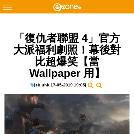
搜尋
「復仇者聯盟 4」官方
Facebook
Instagram
大派福利劇照！幕後對
科技焦點
比超爆笑【當
網絡生活
Wallpaper 用】
遊戲動漫
教學評測
|
shiuhk
|
17-05-2019 19:05
|
EduTech
IT Times
生成式AI與雲端應用
Enterprise Digital Transformation