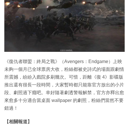
特集
《復仇者聯盟：終局之戰》（Avengers：Endgame）上映
未夠一個月已全球票房大收，粉絲都被史詩式的場面跟劇情
所震撼，紛紛入戲院多刷幾次。可惜，距離《復 4》影碟版
推出還有很長一段時間，大家暫時都只能靠官方放出的小片
段、劇照過下癮吧。幸好隨著劇透警報解禁，官方亦釋出愈
來愈多十分適合當桌面 wallpaper 的劇照，粉絲們當然不要
錯過！
【相關報道】