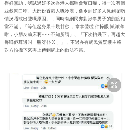
得好無助，我試過好多次香港人都唔會幫口囉，得一次有個
亞叔幫口咋。大部份香港人嘅冷漠，係令到好多人見到呢啲
情況唔敢出聲嘅原因」，同時有網民亦對涉事男子的態度相
當不滿，「等佢起身果十幾廿秒 ，拿拿聲啦 仲捽眼 懶洋洋
咁，小朋友賴床啊⋯⋯不知所謂」、「下次拍幾下，再超大
聲喺佢耳邊叫「醒呀仆 X 」」，不過亦有網民質疑樓主將
對方拍攝下來再上傳到網上的做法不當。