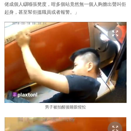
佬成個人瞓喺張凳度，咁多個站竟然無一個人夠膽出聲叫佢
起身，甚至幫佢搵職員或者報警。」
男子被拍醒後睡眼惺忪