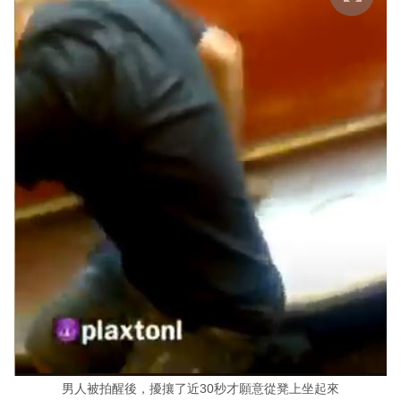
男人被拍醒後，擾攘了近30秒才願意從凳上坐起來