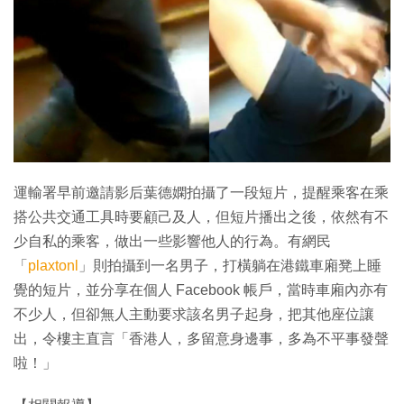
特集
運輸署早前邀請影后葉德嫻拍攝了一段短片，提醒乘客在乘
搭公共交通工具時要顧己及人，但短片播出之後，依然有不
少自私的乘客，做出一些影響他人的行為。有網民
「
plaxtonl
」則拍攝到一名男子，打橫躺在港鐵車廂凳上睡
覺的短片，並分享在個人 Facebook 帳戶，當時車廂內亦有
不少人，但卻無人主動要求該名男子起身，把其他座位讓
出，令樓主直言「香港人，多留意身邊事，多為不平事發聲
啦！」