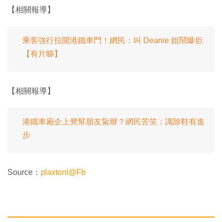
【相關報導】
乘客強行拉開港鐵車門！網民：叫 Deanie 姐鬧爆佢
【有片睇】
【相關報導】
港鐵車廂企上凳幫朋友紥辮？網民苦笑：識除鞋有進
步
Source：
plaxtonl@Fb