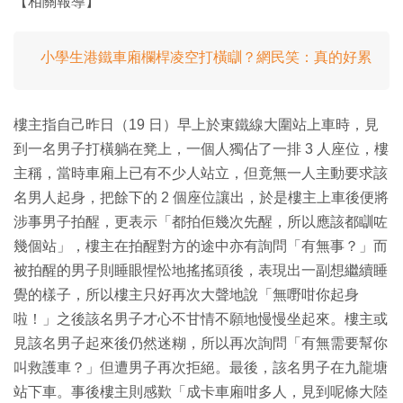
【相關報導】
小學生港鐵車廂欄桿凌空打橫瞓？網民笑：真的好累
樓主指自己昨日（19 日）早上於東鐵線大圍站上車時，見
到一名男子打橫躺在凳上，一個人獨佔了一排 3 人座位，樓
主稱，當時車廂上已有不少人站立，但竟無一人主動要求該
名男人起身，把餘下的 2 個座位讓出，於是樓主上車後便將
涉事男子拍醒，更表示「都拍佢幾次先醒，所以應該都瞓咗
幾個站」，樓主在拍醒對方的途中亦有詢問「有無事？」而
被拍醒的男子則睡眼惺忪地搖搖頭後，表現出一副想繼續睡
覺的樣子，所以樓主只好再次大聲地說「無嘢咁你起身
啦！」之後該名男子才心不甘情不願地慢慢坐起來。樓主或
見該名男子起來後仍然迷糊，所以再次詢問「有無需要幫你
叫救護車？」但遭男子再次拒絕。最後，該名男子在九龍塘
站下車。事後樓主則感歎「成卡車廂咁多人，見到呢條大陸