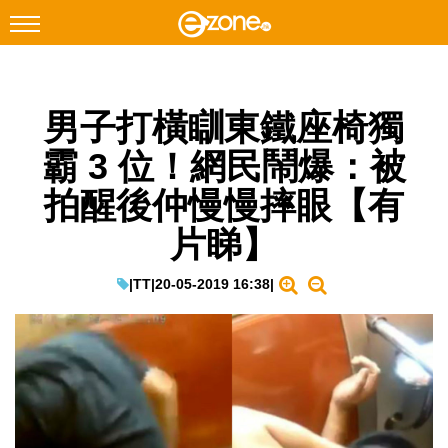
搜尋
男子打橫瞓東鐵座椅獨
Facebook
Instagram
霸 3 位！網民鬧爆：被
科技焦點
拍醒後仲慢慢摔眼【有
網絡生活
片睇】
遊戲動漫
教學評測
|
TT
|
20-05-2019 16:38
|
EduTech
IT Times
生成式AI與雲端應用
Enterprise Digital Transformation