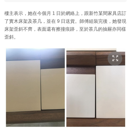
樓主表示，她在今個月 1 日於網絡上，跟新竹某間家具店訂
了實木床架及茶几，並在 9 日送貨。師傅組裝完後，她發現
床架歪斜不齊，表面還有擦撞痕跡，至於茶几的抽屜亦同樣
歪斜。