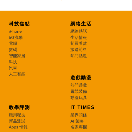
科技焦點
網絡生活
iPhone
網絡熱話
5G流動
生活情報
電腦
筍買着數
數碼
旅遊筍料
智能家居
熱門話題
科技
汽車
人工智能
遊戲動漫
熱門遊戲
電競裝備
動漫玩具
教學評測
IT TIMES
應用秘技
業界頭條
新品測試
AI 策略
Apps 情報
名家專欄