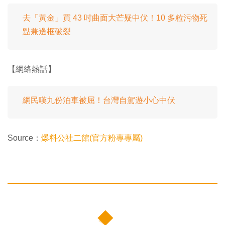
去「黃金」買 43 吋曲面大芒疑中伏！10 多粒污物死
點兼邊框破裂
【網絡熱話】
網民嘆九份泊車被屈！台灣自駕遊小心中伏
Source：
爆料公社二館(官方粉專專屬)