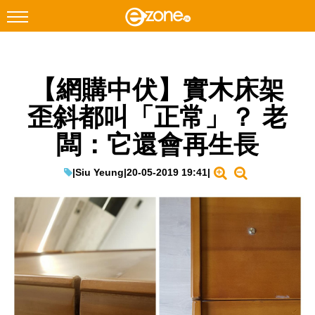
搜尋
【網購中伏】實木床架
Facebook
Instagram
歪斜都叫「正常」？ 老
科技焦點
闆：它還會再生長
網絡生活
遊戲動漫
|
Siu Yeung
|
20-05-2019 19:41
|
教學評測
EduTech
IT Times
生成式AI與雲端應用
Enterprise Digital Transformation