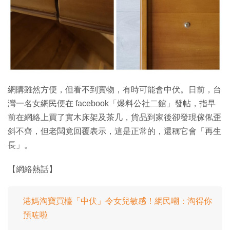
特集
網購雖然方便，但看不到實物，有時可能會中伏。日前，台
灣一名女網民便在 facebook「爆料公社二館」發帖，指早
前在網絡上買了實木床架及茶几，貨品到家後卻發現傢俬歪
斜不齊，但老闆竟回覆表示，這是正常的，還稱它會「再生
長」。
【網絡熱話】
港媽淘寶買檯「中伏」令女兒敏感！網民嘲：淘得你
預咗啦