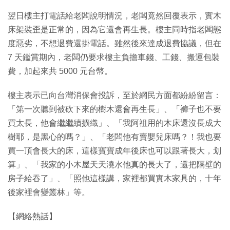
翌日樓主打電話給老闆說明情況，老闆竟然回覆表示，實木
床架裝歪是正常的，因為它還會再生長。樓主同時指老闆態
度惡劣，不想退費還掛電話。雖然後來達成退費協議，但在
7 天鑑賞期內，老闆仍要求樓主負擔車錢、工錢、搬運包裝
費，加起來共 5000 元台幣。
樓主表示已向台灣消保會投訴，至於網民方面都紛紛留言：
「第一次聽到被砍下來的樹木還會再生長」、「褲子也不要
買太長，他會繼繼續擴織」、「我阿祖用的木床還沒長成大
樹耶，是黑心的嗎？」、「老闆他有賣嬰兒床嗎？！我也要
買一頂會長大的床，這樣寶寶成年後床也可以跟著長大，划
算」、「我家的小木屋天天澆水他真的長大了，還把隔壁的
房子給吞了」、「照他這樣講，家裡都買實木家具的，十年
後家裡會變叢林」等。
【網絡熱話】