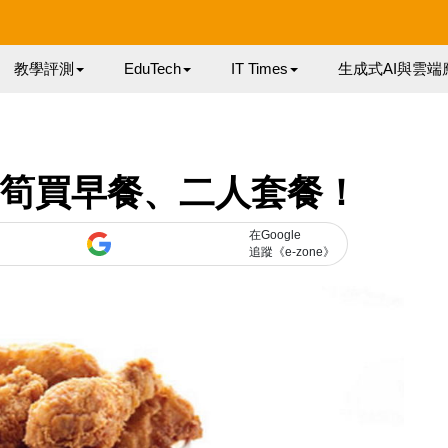
教學評測
EduTech
IT Times
生成式AI與雲端
！筍買早餐、二人套餐！
在Google
追蹤《e-zone》