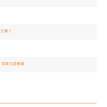
霸王餐？
C 雷鋒主題餐廳