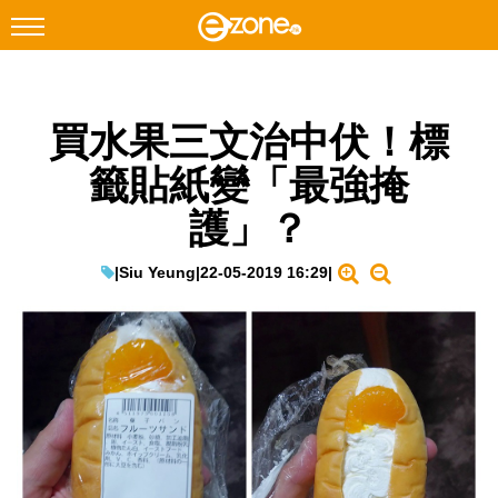
搜尋
買水果三文治中伏！標
Facebook
Instagram
籤貼紙變「最強掩
科技焦點
護」？
網絡生活
遊戲動漫
|
Siu Yeung
|
22-05-2019 16:29
|
教學評測
EduTech
IT Times
生成式AI與雲端應用
Enterprise Digital Transformation