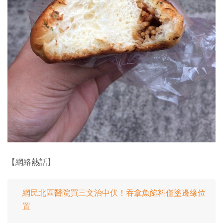
【網絡熱話】
網民北區醫院買三文治中伏！吞拿魚餡料僅塗邊緣位
置