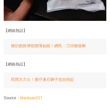
【網絡熱話】
豬扒飽扮厚咬開薄如紙！網民：刀功都值喇
【網絡熱話】
民間大力士！瘦仔連石獅子也抬得起
Source：
blacksan217