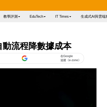
教學評測
EduTech
IT Times
生成式AI與雲端
自動流程降數據成本
在Google
追蹤《e-zone》