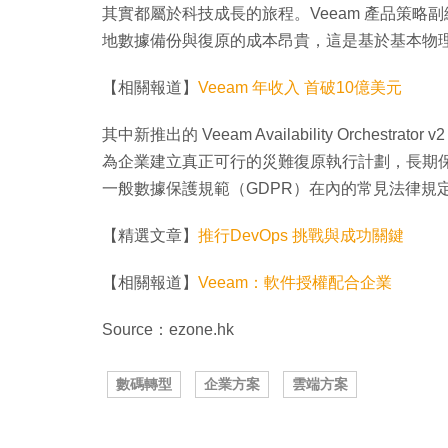
其實都屬於科技成長的旅程。Veeam 產品策略副總裁 
地數據備份與復原的成本昂貴，這是基於基本物
【相關報道】
Veeam 年收入 首破10億美元
其中新推出的 Veeam Availability Orch
為企業建立真正可行的災難復原執行計劃，長期保存
一般數據保護規範（GDPR）在內的常見法律規
【精選文章】
推行DevOps 挑戰與成功關鍵
【相關報道】
Veeam：軟件授權配合企業
Source：ezone.hk
數碼轉型
企業方案
雲端方案