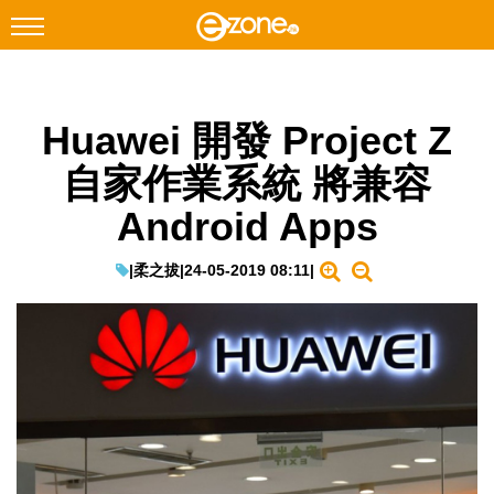
搜尋
Huawei 開發 Project Z
Facebook
Instagram
自家作業系統 將兼容
科技焦點
Android Apps
網絡生活
遊戲動漫
|
柔之拔
|
24-05-2019 08:11
|
教學評測
EduTech
IT Times
生成式AI與雲端應用
Enterprise Digital Transformation