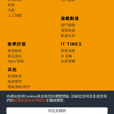
科技
汽車
人工智能
遊戲動漫
熱門遊戲
電競裝備
動漫玩具
教學評測
IT TIMES
應用秘技
業界頭條
新品測試
AI 策略
Apps 情報
名家專欄
其他
私隱政策
免責聲明
聯絡/關於我們
本網站使用Cookies來改善您的瀏覽體驗, 請確定您同意及接受我
© 2026 e-zone. All Rights Reserved.
們的
私隱政策與使用條款
才繼續瀏覽。
在Google
同意及關閉
追蹤《e-zone》