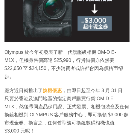
特集
Olympus 於今年初發表了新一代旗艦級相機 OM-D E-
M1X，但機身售價高達 $25,990，行貨街價亦依然要
$22,650 至 $24,150，不少消費者或許都會因為價格而卻
步。
廠方近日就推出了
換機優惠
，由即日起至今年 8 月 31 日，
只要於香港及澳門地區的指定商戶購買行貨 OM-D E-
M1X，然後帶同產品保用證、正式發票、相機包裝盒及任何
換鏡相機到 OLYMPUS 客戶服務中心，即可換領 $3,000 超
市現金券。換言之，任何舊型號可換鏡數碼相機也值
$3,000 元呢！