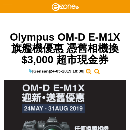
搜尋
Olympus OM-D E-M1X
Facebook
Instagram
旗艦機優惠 憑舊相機換
科技焦點
$3,000 超市現金券
網絡生活
遊戲動漫
|
Gensan
|
24-05-2019 18:30
|
教學評測
EduTech
IT Times
生成式AI與雲端應用
Enterprise Digital Transformation