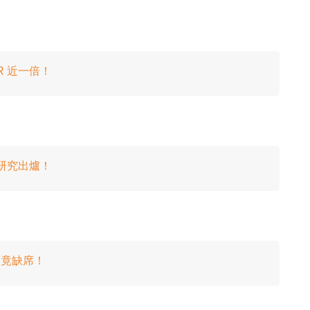
R 近一倍！
 網速研究出爐！
x 竟缺席！