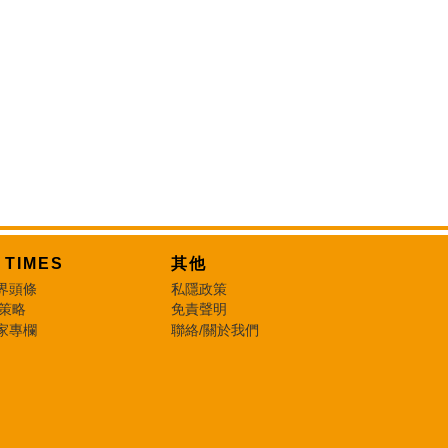
T TIMES
其他
界頭條
私隱政策
 策略
免責聲明
家專欄
聯絡/關於我們