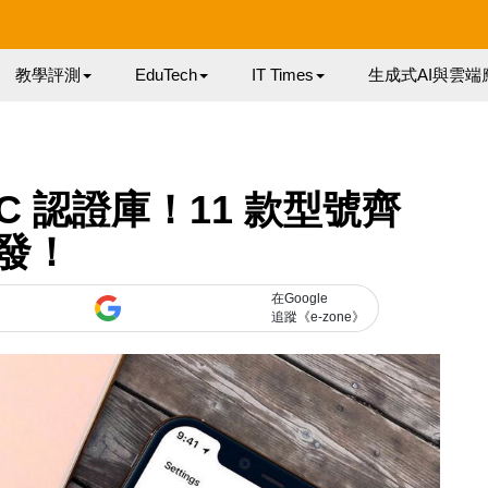
教學評測
EduTech
IT Times
生成式AI與雲端
 EEC 認證庫！11 款型號齊
發！
在Google
追蹤《e-zone》