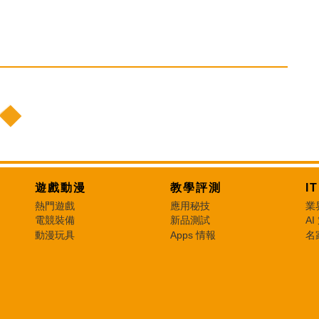
遊戲動漫
教學評測
I
熱門遊戲
應用秘技
業
電競裝備
新品測試
AI
動漫玩具
Apps 情報
名