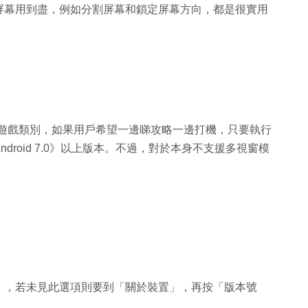
裝置的屏幕用到盡，例如分割屏幕和鎖定屏幕方向，都是很實用
其是遊戲類別，如果用戶希望一邊睇攻略一邊打機，只要執行
roid 7.0》以上版本。不過，對於本身不支援多視窗模
」，若未見此選項則要到「關於裝置」，再按「版本號