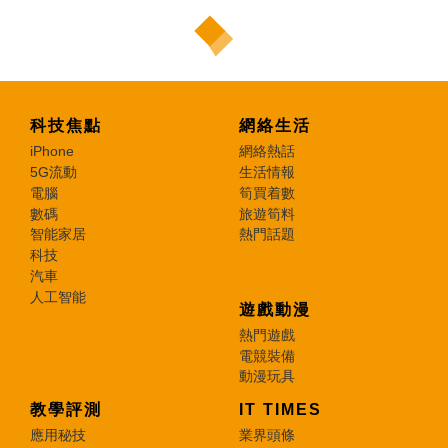
科技焦點
網絡生活
iPhone
網絡熱話
5G流動
生活情報
電腦
筍買着數
數碼
旅遊筍料
智能家居
熱門話題
科技
汽車
人工智能
遊戲動漫
熱門遊戲
電競裝備
動漫玩具
教學評測
IT TIMES
應用秘技
業界頭條