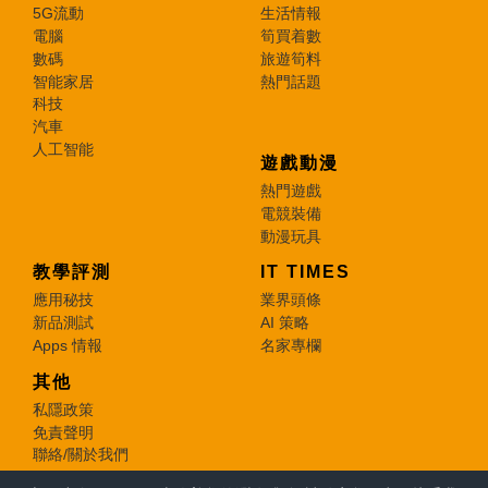
5G流動
生活情報
電腦
筍買着數
數碼
旅遊筍料
智能家居
熱門話題
科技
汽車
人工智能
遊戲動漫
熱門遊戲
電競裝備
動漫玩具
教學評測
IT TIMES
應用秘技
業界頭條
新品測試
AI 策略
Apps 情報
名家專欄
其他
私隱政策
免責聲明
聯絡/關於我們