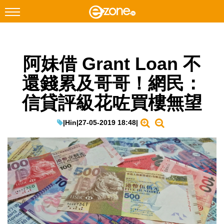
搜尋
阿妹借 Grant Loan 不
Facebook
Instagram
還錢累及哥哥！網民：
科技焦點
信貸評級花咗買樓無望
網絡生活
遊戲動漫
|
Hin
|
27-05-2019 18:48
|
教學評測
EduTech
IT Times
生成式AI與雲端應用
Enterprise Digital Transformation