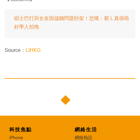
碩士巴打與女友因儲錢問題吵架！悲嘆：窮 L 真係唔
好學人拍拖
Source：
LIHKG
科技焦點
網絡生活
iPhone
網絡熱話