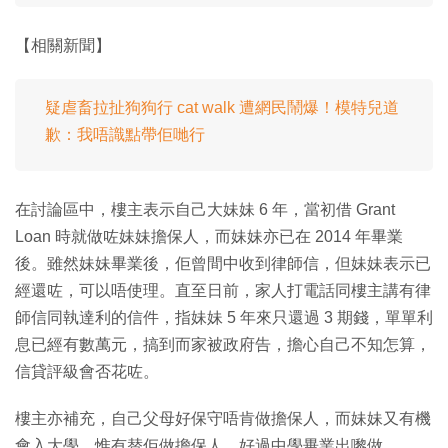
【相關新聞】
疑虐畜拉扯狗狗行 cat walk 遭網民鬧爆！模特兒道
歉：我唔識點帶佢哋行
在討論區中，樓主表示自己大妹妹 6 年，當初借 Grant
Loan 時就做咗妹妹擔保人，而妹妹亦已在 2014 年畢業
後。雖然妹妹畢業後，佢曾間中收到律師信，但妹妹表示已
經還咗，可以唔使理。直至日前，家人打電話同樓主講有律
師信同執達利的信件，指妹妹 5 年來只還過 3 期錢，單單利
息已經有數萬元，搞到而家被政府告，擔心自己不知怎算，
信貸評級會否花咗。
樓主亦補充，自己父母好保守唔肯做擔保人，而妹妹又有機
會入大學，惟有替佢做擔保人，好過中學畢業出嚟做