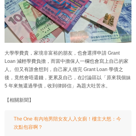
特集
大學學費貴，家境非富裕的朋友，也會選擇申請 Grant
Loan 減輕學費負擔，而當中擔保人一欄也會寫上自己的家
人。但又有誰會想到，自己家人借完 Grant Loan 學債之
後，竟然會唔還錢，更累及自己，在討論區以「原來我個妹
5 年來無還過學債，收到律師信」為題大吐苦水。
【相關新聞】
The One 有內地男陪女友人入女廁！樓主大怒：今
次點包容啊？