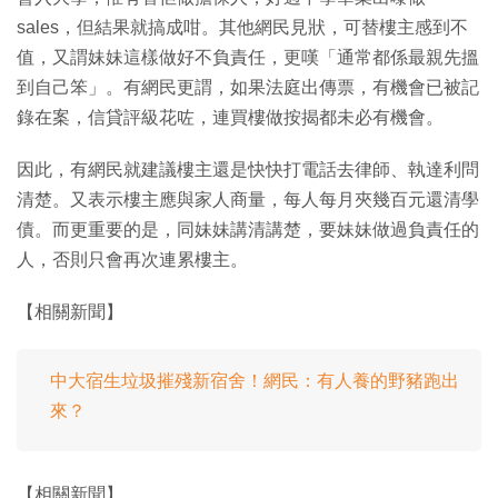
sales，但結果就搞成咁。其他網民見狀，可替樓主感到不
值，又謂妹妹這樣做好不負責任，更嘆「通常都係最親先搵
到自己笨」。有網民更謂，如果法庭出傳票，有機會已被記
錄在案，信貸評級花咗，連買樓做按揭都未必有機會。
因此，有網民就建議樓主還是快快打電話去律師、執達利問
清楚。又表示樓主應與家人商量，每人每月夾幾百元還清學
債。而更重要的是，同妹妹講清講楚，要妹妹做過負責任的
人，否則只會再次連累樓主。
【相關新聞】
中大宿生垃圾摧殘新宿舍！網民：有人養的野豬跑出
來？
【相關新聞】