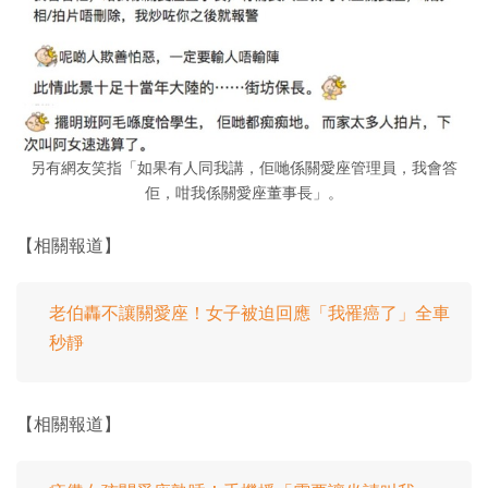
另有網友笑指「如果有人同我講，佢哋係關愛座管理員，我會答
佢，咁我係關愛座董事長」。
【相關報道】
老伯轟不讓關愛座！女子被迫回應「我罹癌了」全車
秒靜
【相關報道】