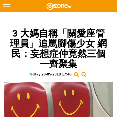
搜尋
3 大媽自稱「關愛座管
Facebook
Instagram
理員」追罵腳傷少女 網
科技焦點
民：妄想症仲竟然三個
網絡生活
一齊聚集
遊戲動漫
教學評測
|
Kay
|
28-05-2019 17:48
|
EduTech
IT Times
生成式AI與雲端應用
Enterprise Digital Transformation