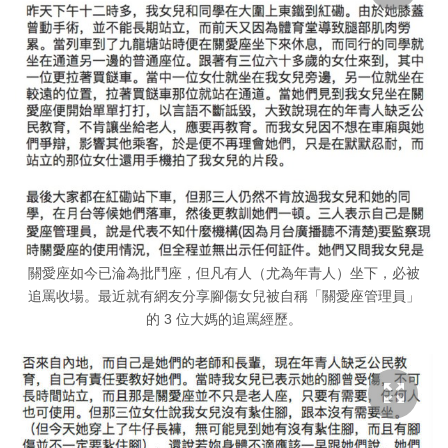
關愛座如今已淪為批鬥座，但凡有人（尤為年青人）坐下，必被
追罵收場。最近就有網友分享腳傷女兒被自稱「關愛座管理員」
的 3 位大媽的追罵經歷。