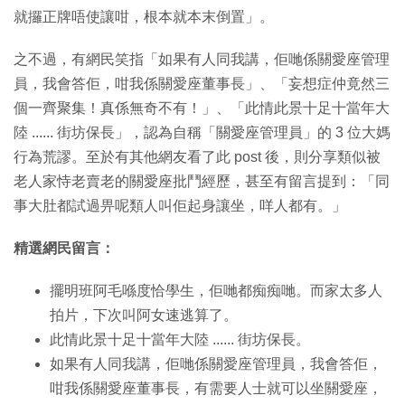
就攞正牌唔使讓咁，根本就本末倒置」。
之不過，有網民笑指「如果有人同我講，佢哋係關愛座管理
員，我會答佢，咁我係關愛座董事長」、「妄想症仲竟然三
個一齊聚集！真係無奇不有！」、「此情此景十足十當年大
陸 ...... 街坊保長」，認為自稱「關愛座管理員」的 3 位大媽
行為荒謬。至於有其他網友看了此 post 後，則分享類似被
老人家恃老賣老的關愛座批鬥經歷，甚至有留言提到：「同
事大肚都試過畀呢類人叫佢起身讓坐，咩人都有。」
精選網民留言：
擺明班阿毛喺度恰學生，佢哋都痴痴哋。而家太多人
拍片，下次叫阿女速逃算了。
此情此景十足十當年大陸 ...... 街坊保長。
如果有人同我講，佢哋係關愛座管理員，我會答佢，
咁我係關愛座董事長，有需要人士就可以坐關愛座，