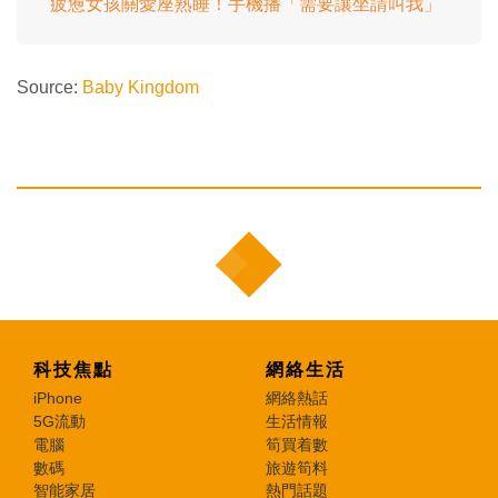
疲憊女孩關愛座熟睡！手機播「需要讓坐請叫我」
Source:
Baby Kingdom
科技焦點
網絡生活
iPhone
網絡熱話
5G流動
生活情報
電腦
筍買着數
數碼
旅遊筍料
智能家居
熱門話題