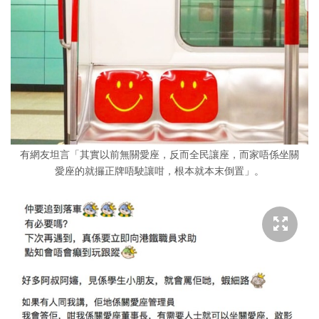
有網友坦言「其實以前無關愛座，反而全民讓座，而家唔係坐關
愛座的就攞正牌唔駛讓咁，根本就本末倒置」。