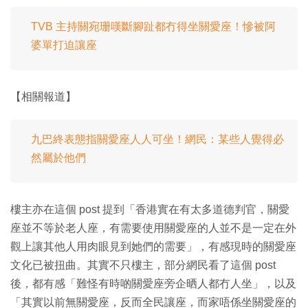
TVB 主持關宛珊嘆斷腳趾都冇得坐關愛座！慘被阿
婆單打迫讓座
【相關報道】
九巴終表態指關愛座人人可坐！網民：某些人覺得必
然屬於他們
樓主亦在這個 post 提到「香港實在有太多道德判官，關愛
座並不等於老人座，有需要使用關愛座的人並不是一定在外
觀上讓其他人用肉眼見到她們的需要」，有感現時的關愛座
文化已被扭曲。其實不只樓主，部分網民看了這個 post
後，都有感「難怪有時啲關愛座旁企晒人都冇人坐」，以及
「其實以前無關愛座，反而全民讓座，而家唔係坐關愛座的