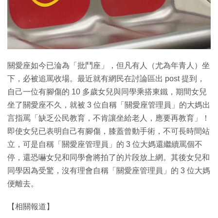
特集
關愛座如今已淪為「批鬥座」，但凡有人（尤為年青人）坐
下，必被追罵收場。最近就有網民在討論區出 post 提到，
自己一位有腳傷的 10 多歲女兒與同學乘搭東鐵，期間女兒
坐了關愛座不久，就被 3 位自稱「關愛座管理員」的大媽出
言指罵「缺乏公民教育，不肯讓坐給老人，應要再教育」！
即使女兒已表明自己有腳傷，膝蓋曾動手術，不可長時間站
立，可是自稱「關愛座管理員」的 3 位大媽還繼續罵個不
停，還恐嚇女兒和同學會將拍了的片段放上網。其後女兒和
同學因為受驚，沒有理會自稱「關愛座管理員」的 3 位大媽
便離去。
【相關報道】