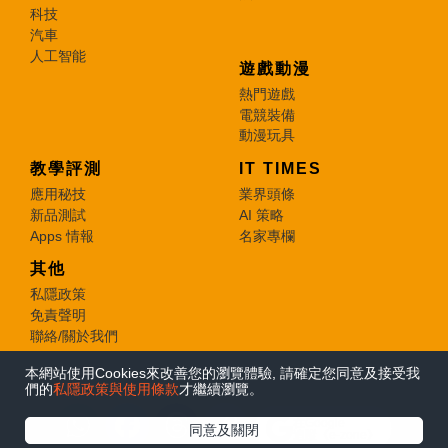
科技
汽車
人工智能
遊戲動漫
熱門遊戲
電競裝備
動漫玩具
教學評測
IT TIMES
應用秘技
業界頭條
新品測試
AI 策略
Apps 情報
名家專欄
其他
私隱政策
免責聲明
聯絡/關於我們
本網站使用Cookies來改善您的瀏覽體驗, 請確定您同意及接受我
© 2026 e-zone. All Rights Reserved.
們的
私隱政策與使用條款
才繼續瀏覽。
在Google
同意及關閉
追蹤《e-zone》