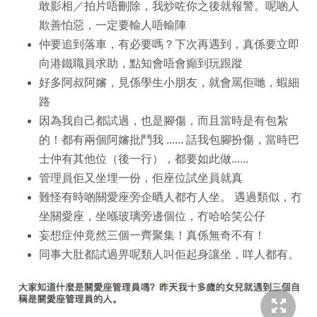
敢影相／拍片唔刪除，我炒咗你之後就報警。呢啲人
欺善怕惡，一定要輸人唔輸陣
仲要追到落車，有必要嗎？下次再遇到，真係要立即
向港鐵職員求助，點知會唔會癲到玩跟蹤
好多阿叔阿嬸，見係學生小朋友，就會罵佢哋，蝦細
路
因為我自己都試過，也是腳傷，而且當時是有包紮
的！都有兩個阿嬸批鬥我 ...... 話我包腳扮傷，當時巴
士仲有其他位（後一行），都要如此做......
管理員佢又坐埋一份，佢座位試坐員就真
難怪有時啲關愛座旁企晒人都冇人坐。 遇過類似，冇
坐關愛座，坐喺玻璃旁邊個位，冇哈哈笑公仔
妄想症仲竟然三個一齊聚集！真係無奇不有！
同事大肚都試過畀呢類人叫佢起身讓坐，咩人都有。