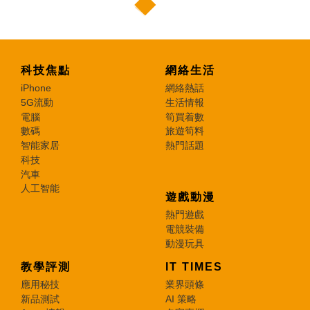
科技焦點
網絡生活
iPhone
網絡熱話
5G流動
生活情報
電腦
筍買着數
數碼
旅遊筍料
智能家居
熱門話題
科技
汽車
人工智能
遊戲動漫
熱門遊戲
電競裝備
動漫玩具
教學評測
IT TIMES
應用秘技
業界頭條
新品測試
AI 策略