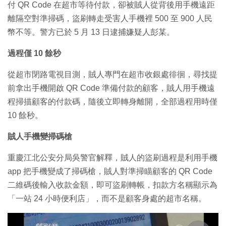
付 QR Code 在超市等待付款，卻被賊人從背後用手機遠距
離隔空對準掃碼，盜刷轉走受害人手機裡 500 至 900 人民
幣不等。警方已於 5 月 13 日逮捕嫌疑人彭某。
過程僅 10 餘秒
從超市閉路電視目測，賊人專門在超市收銀處徘徊，尋找提
前拿出手機開啟 QR Code 準備付款的顧客，賊人用手機遠
程掃描顧客的付款碼，隨後立即轉身離開，全部過程用時僅
10 餘秒。
賊人手機變掃碼槍
重慶江北公安分局吳警官解釋，賊人的盜刷過程是利用手機
app 把手機變成了掃碼槍，賊人對準掃瞄顧客的 QR Code
二維碼後輸入收款金額，即可盜刷轉帳，扣款方名稱顯示為
「一站 24 小時便利店」，而不是顧客身處的超市名稱。