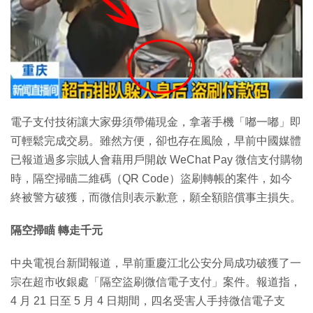
特集
電子支付技術讓大家毋須帶備現金，拿著手機「嘟一嘟」即
可輕鬆完成交易。雖然方便，卻也存在風險，早前中國媒體
已報道過多宗賊人會藉用戶開啟 WeChat Pay 微信支付購物
時，隔空掃瞄二維碼（QR Code）盜刷轉帳的案件，如今
終被警方破獲，而微信則表示歉意，願全額賠償事主損失。
隔空掃瞄 轉走千元
中央電視台新聞報道，早前重慶江北公安分局成功破獲了一
宗在超市收銀處「隔空盜刷微信電子支付」案件。報道指，
4 月 21 日至 5 月 4 日期間，四名受害人手持微信電子支