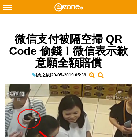
搜尋
微信支付被隔空掃 QR
Facebook
Instagram
Code 偷錢！微信表示歉
科技焦點
意願全額賠償
網絡生活
遊戲動漫
|
柔之拔
|
29-05-2019 05:39
|
教學評測
EduTech
IT Times
生成式AI與雲端應用
Enterprise Digital Transformation