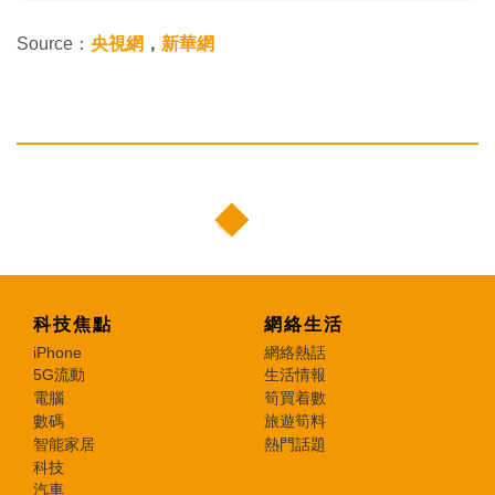
Source：
央視網
，
新華網
科技焦點
網絡生活
iPhone
網絡熱話
5G流動
生活情報
電腦
筍買着數
數碼
旅遊筍料
智能家居
熱門話題
科技
汽車