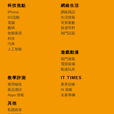
科技焦點
網絡生活
iPhone
網絡熱話
5G流動
生活情報
電腦
筍買着數
數碼
旅遊筍料
智能家居
熱門話題
科技
汽車
人工智能
遊戲動漫
熱門遊戲
電競裝備
動漫玩具
教學評測
IT TIMES
應用秘技
業界頭條
新品測試
AI 策略
Apps 情報
名家專欄
其他
私隱政策