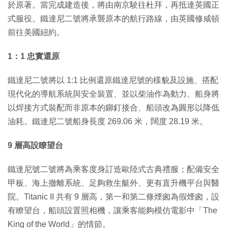
於原著。當完成建造後，將由南京駛往杜拜，再抵達英國正
式服役。鐵達尼二號將承襲原本的航行路線，由英國修咸頓
前往美國紐約。
1：1 忠實還原
鐵達尼二號將以 1:1 比例還原鐵達尼號的樣貌及設施、搭配
現代化的導航系統與安全裝置、並以柴油作為動力、船身將
以焊接方式裝配而非原本的鉚釘接合、船頭改為圓形以降低
油耗。鐵達尼二號船身長度 269.06 米，闊度 28.19 米。
9 層高設瞭望台
鐵達尼號二號將為乘客度身訂造歐陸式古典禮服；配備安全
甲板、海上撤離系統、足夠救生艇外、更有直升機平台與醫
院。Titanic II 共有 9 層高，第一和第二條煙囪為假煙囪，設
有瞭望台，船頭設置照相機，讓乘客能夠模仿電影中「The
King of the World」的情節。