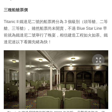
三種船艙票價
Titanic II 鐵達尼二號的船票將分為 3 個級別（頭等艙、二等
艙、三等艙）。雖然船票尚未開賣，不過 Blue Star Line 早
前就為鐵達尼二號舉行了晚宴，相信建造工程如火如荼。鐵
達尼迷以下看圖先睹為快！