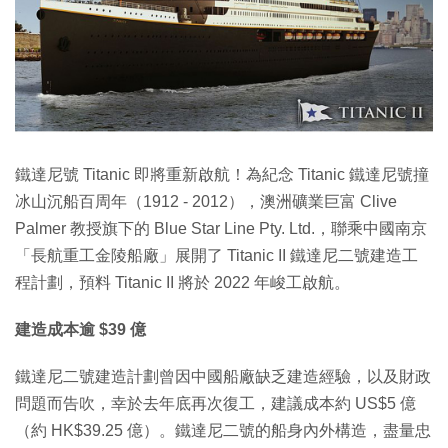
鐵達尼號 Titanic 即將重新啟航！為紀念 Titanic 鐵達尼號撞
冰山沉船百周年（1912 - 2012），澳洲礦業巨富 Clive
Palmer 教授旗下的 Blue Star Line Pty. Ltd.，聯乘中國南京
「長航重工金陵船廠」展開了 Titanic II 鐵達尼二號建造工
程計劃，預料 Titanic II 將於 2022 年峻工啟航。
建造成本逾 $39 億
鐵達尼二號建造計劃曾因中國船廠缺乏建造經驗，以及財政
問題而告吹，幸於去年底再次復工，建議成本約 US$5 億
（約 HK$39.25 億）。鐵達尼二號的船身內外構造，盡量忠