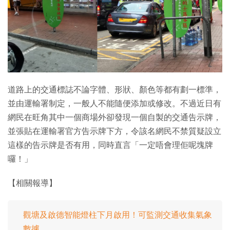
特集
道路上的交通標誌不論字體、形狀、顏色等都有劃一標準，
並由運輸署制定，一般人不能隨便添加或修改。不過近日有
網民在旺角其中一個商場外卻發現一個自製的交通告示牌，
並張貼在運輸署官方告示牌下方，令該名網民不禁質疑設立
這樣的告示牌是否有用，同時直言「一定唔會理佢呢塊牌
囉！」
【相關報導】
觀塘及啟德智能燈柱下月啟用！可監測交通收集氣象
數據