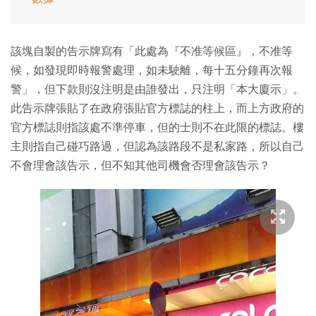
該塊自製的告示牌寫有「此處為『不准等候區』，不准等
候，如發現即時報警處理，如未駛離，每十五分鐘再次報
警」，但下款則沒注明是由誰發出，只注明「本大廈示」。
此告示牌張貼了在政府張貼官方標誌的柱上，而上方政府的
官方標誌則指該處不準停車，但的士則不在此限的標誌。樓
主則指自己碰巧路過，但認為該路段不是私家路，所以自己
不會理會該告示，但不知其他司機會否理會該告示？