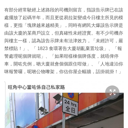
有部分經常駛經上述路段的司機則留言，指該告示牌已在該
處擺放了起碼半年，而且更從易拉架變成今日樓主所見的模
樣，更指「塊牌越來越精美」，同時有網民大爆該告示牌是
由該大廈的某商戶設立，但真確性未經證實。有不少司機亦
與樓主一樣，認為該告示牌未有法津效力，「未經許可，嚴
禁標貼！」、「 1823 食環署告大廈胡亂棄置垃圾」、「報
警處理呢個牌就啱」、「如果咁樣棟個牌係度，就唔俾停
車，開咗先例，啲大廈就會個個跟住咁做」、「人地違泊你
咪報警囉，呢啲公物嚟架，你估你屋企幅牆，話掛就掛！」