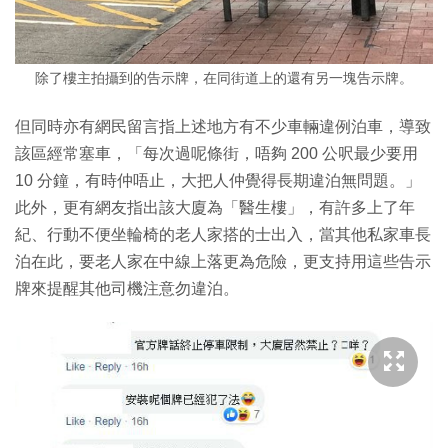
除了樓主拍攝到的告示牌，在同街道上的還有另一塊告示牌。
但同時亦有網民留言指上述地方有不少車輛違例泊車，導致
該區經常塞車，「每次過呢條街，唔夠 200 公呎最少要用
10 分鐘，有時仲唔止，大把人仲覺得長期違泊無問題。」
此外，更有網友指出該大廈為「醫生樓」，有許多上了年
紀、行動不便坐輪椅的老人家搭的士出入，當其他私家車長
泊在此，要老人家在中線上落更為危險，更支持用這些告示
牌來提醒其他司機注意勿違泊。