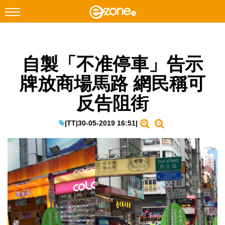
搜尋
自製「不准停車」告示
Facebook
Instagram
牌放商場馬路 網民稱可
科技焦點
反告阻街
網絡生活
遊戲動漫
|
TT
|
30-05-2019 16:51
|
教學評測
EduTech
IT Times
生成式AI與雲端應用
Enterprise Digital Transformation