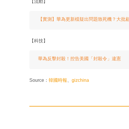
【流動】
【實測】華為更新檔疑出問題致死機？大批
【科技】
華為反擊封殺！控告美國「封殺令」違憲
Source：
韓國時報
、
gizchina