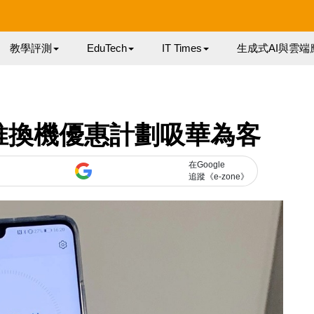
教學評測
EduTech
IT Times
生成式AI與雲端
g 推換機優惠計劃吸華為客
在Google
追蹤《e-zone》