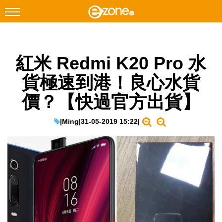
搜尋
紅米 Redmi K20 Pro 水
Facebook
Instagram
貨極速到港！良心水貨
科技焦點
價？【快過官方出貨】
網絡生活
遊戲動漫
|
Ming
|
31-05-2019 15:22
|
教學評測
EduTech
IT Times
生成式AI與雲端應用
Enterprise Digital Transformation