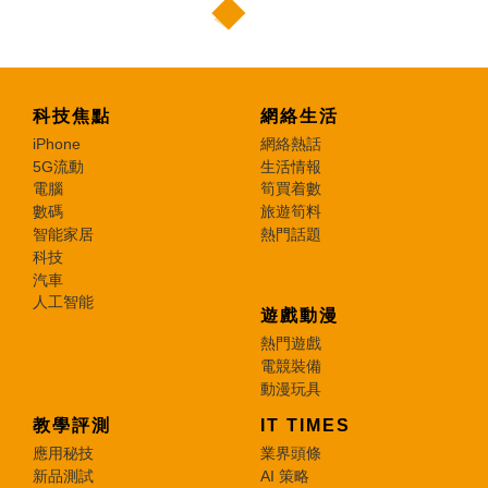
科技焦點
網絡生活
iPhone
網絡熱話
5G流動
生活情報
電腦
筍買着數
數碼
旅遊筍料
智能家居
熱門話題
科技
汽車
人工智能
遊戲動漫
熱門遊戲
電競裝備
動漫玩具
教學評測
IT TIMES
應用秘技
業界頭條
新品測試
AI 策略