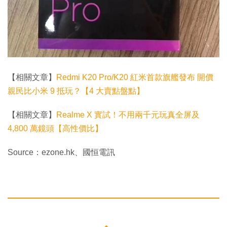
【相關文章】
Redmi K20 Pro/K20 紅米首款旗艦發布 開價
親民比小米 9 抵玩？【4 大賣點盤點】
【相關文章】
Realme X 實試！不用兩千元玩真全屏及
4,800 萬鏡頭【高性價比】
Source：ezone.hk、國恒電訊