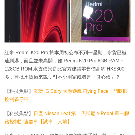
特集
紅米 Redmi K20 Pro 於本周初公布不到一星期，水貨已極
速到港，而且並未高開，如 Redmi K20 Pro 6GB RAM +
128GB ROM 水貨價只是比官方建議零售價高約 HK$300
多，首批水貨價來說，對不少用家或者是「良心價」？
【科技焦點】
潮玩 IG Story 大熱遊戲 Flying Face！鬥眨眼
控制雀仔飛
【科技焦點】
日產 Nissan Leaf 第二代試駕 e-Pedal 單一腳
踏控制加速煞車【試車二人前】