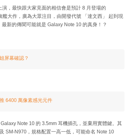
上演，最快跟大家見面的相信會是預計 8 月登場的
sung 年度旗艦大作，廣為大眾注目，由開發代號 「達文西」 起到現
傳聞可能就是 Galaxy Note 10 的真身！？
！家燕姐屏幕確認？
g 推 6400 萬像素感光元件
laxy Note 10 的 3.5mm 耳機插孔，並棄用實體鍵。其
 及 SM-N970，規格配置一高一低，可能命名 Note 10