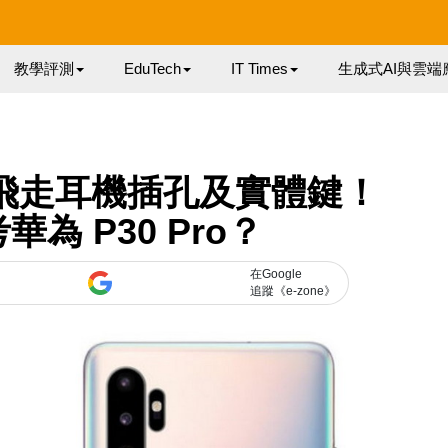
教學評測
EduTech
IT Times
生成式AI與雲端
10 將飛走耳機插孔及實體鍵！
為 P30 Pro？
在Google
追蹤《e-zone》