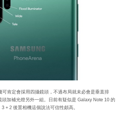
 10 幾可肯定會採用四攝鏡頭，不過布局就未必會是垂直排
鏡頭加補光燈另外一組。日前有疑似是 Galaxy Note 10 的
 + 2 後置相機這個說法可信性頗高。