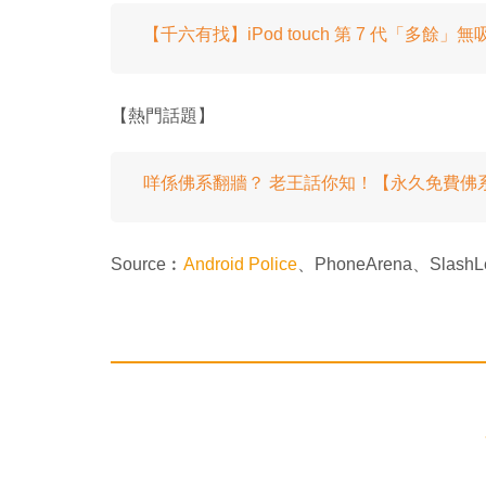
【千六有找】iPod touch 第 7 代「多餘」
【熱門話題】
咩係佛系翻牆？ 老王話你知！【永久免費佛系
Source︰
Android Police
、PhoneArena、SlashL