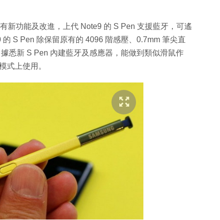
 亦會有新功能及改進，上代 Note9 的 S Pen 支援藍牙，可遙
 S Pen 除保留原有的 4096 階感壓、0.7mm 筆尖直
能。據悉新 S Pen 內建藍牙及感應器，能做到類似滑鼠作
面模式上使用。