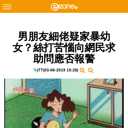
搜尋
男朋友細佬疑家暴幼
Facebook
Instagram
女？絲打苦惱向網民求
科技焦點
助問應否報警
網絡生活
遊戲動漫
|
TT
|
03-06-2019 15:28
|
教學評測
EduTech
IT Times
生成式AI與雲端應用
Enterprise Digital Transformation