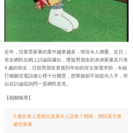
特集
近年，兒童受家暴的案件越來越多，情況令人擔憂。近日，
有女網民在網上討論區爆出，懷疑男朋友的弟弟家暴其只有
4 歲的幼女，日前男朋友更接到年幼的侄女致電求助，令絲
打稱聽完電話後心裡十分難受，想幫她卻不知從何入手，所
以在討論區詢問一眾網民意見。
【相關報導】
5 歲女身上塗鴉太逼真令人誤會？媽媽：我怕某天會
被控家暴