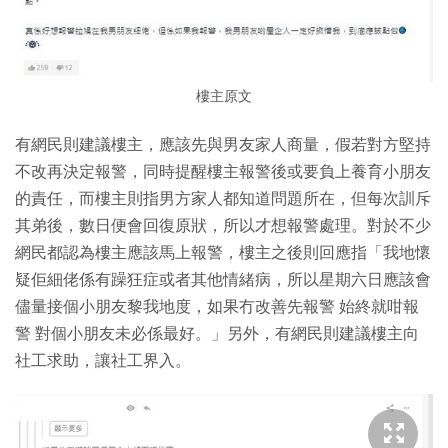
樓主原文
有網民則建議樓主，應該先與男友家人商量，假若對方堅持
不改再決定報警，同時提醒樓主報警後或要負上養育小朋友
的責任，而樓主則指男方家人都知道問題所在，但每次訓斥
其弟後，數日便會回復原狀，所以才想報警處理。對於不少
網民都認為樓主應該馬上報警，樓主之後則回應指「我地懷
疑佢細佬係有躁狂症或者其他情緒病，所以星期六日應該會
儘量接個小朋友黎我地度，如果冇改善先報警 始終就咁報
警 對個小朋友未必係最好。」另外，有網民則建議樓主向
社工求助，讓社工界入。