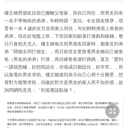
樓主稱男朋友目前已搬離父母家，與自己同住，而男友則有
一名不學無術的弟弟，年輕時因「貪玩」令女朋友懷孕，現
育有一名 4 歲的女兒並與家人同住，年紀輕輕便當上爸爸的
弟弟，現在於地盤上班，下班回家則顧著打遊戲和賭錢，整
日只會怨天尤人。樓主稱每次與男朋友回家時，都會見到弟
弟「鬧個女同打個女。」而日前侄女更致電男友稱自己被爸
爸（男友的弟弟）打後，再目睹爸爸虐打媽媽，直言「驚到
一講就想喊，好想唔諗住，但係成日都諗住，好辛苦」，所
以致電向男友求助。樓主聽後則表示自己心裡十分難受，想
替對方報警求助，但礙於對方是男友的家人而不知所措，故
詢問網民意見：「到底應該點做？」