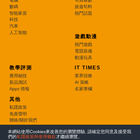
電腦
筍買着數
數碼
旅遊筍料
智能家居
熱門話題
科技
汽車
人工智能
遊戲動漫
熱門遊戲
電競裝備
動漫玩具
教學評測
IT TIMES
應用秘技
業界頭條
新品測試
AI 策略
Apps 情報
名家專欄
其他
私隱政策
免責聲明
聯絡/關於我們
本網站使用Cookies來改善您的瀏覽體驗, 請確定您同意及接受我
© 2026 e-zone. All Rights Reserved.
們的
私隱政策與使用條款
才繼續瀏覽。