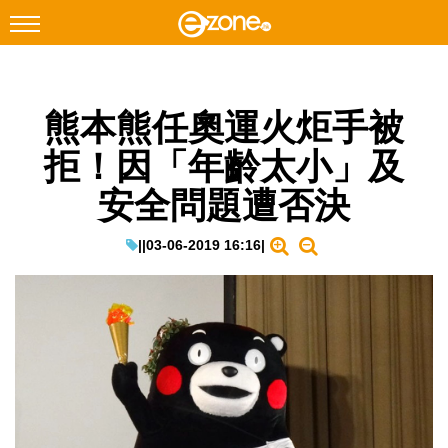
搜尋
熊本熊任奧運火炬手被
Facebook
Instagram
拒！因「年齡太小」及
科技焦點
安全問題遭否決
網絡生活
遊戲動漫
|
|
03-06-2019 16:16
|
教學評測
EduTech
IT Times
生成式AI與雲端應用
Enterprise Digital Transformation