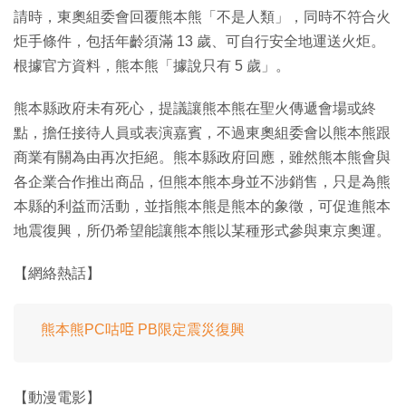
請時，東奧組委會回覆熊本熊「不是人類」，同時不符合火
炬手條件，包括年齡須滿 13 歲、可自行安全地運送火炬。
根據官方資料，熊本熊「據說只有 5 歲」。
熊本縣政府未有死心，提議讓熊本熊在聖火傳遞會場或終
點，擔任接待人員或表演嘉賓，不過東奧組委會以熊本熊跟
商業有關為由再次拒絕。熊本縣政府回應，雖然熊本熊會與
各企業合作推出商品，但熊本熊本身並不涉銷售，只是為熊
本縣的利益而活動，並指熊本熊是熊本的象徵，可促進熊本
地震復興，所仍希望能讓熊本熊以某種形式參與東京奧運。
【網絡熱話】
熊本熊PC咕𠱸 PB限定震災復興
【動漫電影】