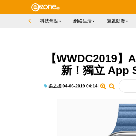
科技焦點
網絡生活
遊戲動漫
【WWDC2019】Ap
新！獨立 App 
|
柔之拔
|
04-06-2019 04:14
|