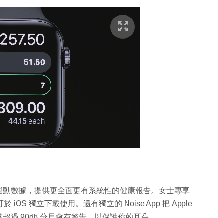
追蹤用戶的運動數據，提供更全面更有系統性的健康報告。女士專享
於 iOS 獨立下載使用。還有獨立的 Noise App 把 Apple
當超過 90db 分貝會有警告，以保護你的耳朵。