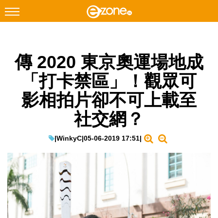
搜尋
傳 2020 東京奧運場地成
Facebook
Instagram
「打卡禁區」！觀眾可
科技焦點
影相拍片卻不可上載至
網絡生活
社交網？
遊戲動漫
教學評測
|
WinkyC
|
05-06-2019 17:51
|
EduTech
IT Times
生成式AI與雲端應用
Enterprise Digital Transformation