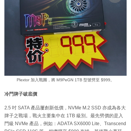
Plextor 加入戰團，將 M9PeGN 1TB 型號劈至 $999。
冷門牌子破底價
2.5 吋 SATA 產品屢創新低價，NVMe M.2 SSD 亦成為各大
牌子之戰場，戰火主要集中在 1TB 級別。最先劈價的是入
門級 NVMe 產品，例如：ADATA SX6000 Lite、Transcend