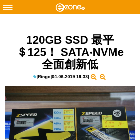
搜尋
120GB SSD 最平
Facebook
Instagram
＄125！ SATA‧NVMe
科技焦點
全面創新低
網絡生活
遊戲動漫
|
Ringo
|
04-06-2019 19:33
|
教學評測
EduTech
IT Times
生成式AI與雲端應用
Enterprise Digital Transformation