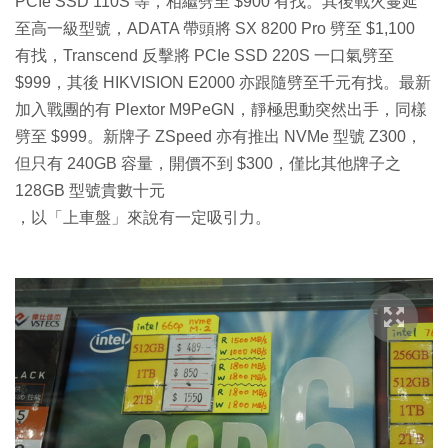
PCIe SSD 110S 等，相繼劈至 $900 有找。其後戰火蔓延
至高一級型號，ADATA 帶頭將 SX 8200 Pro 劈至 $1,100
有找，Transcend 反擊將 PCIe SSD 220S 一口氣劈至
$999，其後 HIKVISION E2000 亦跟隨劈至千元有找。最新
加入戰團的有 Plextor M9PeGN，靜極思動突然出手，同樣
劈至 $999。新牌子 ZSpeed 亦有推出 NVMe 型號 Z300，
但只有 240GB 容量，開價不到 $300，僅比其他牌子之
128GB 型號貴數十元
，以「上車盤」來說有一定吸引力。