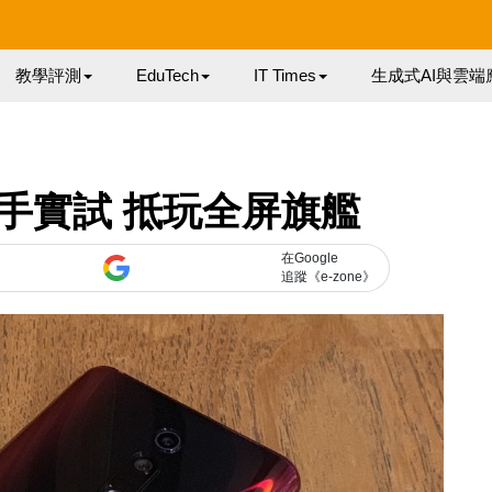
教學評測
EduTech
IT Times
生成式AI與雲端
o 上手實試 抵玩全屏旗艦
在Google
追蹤《e-zone》