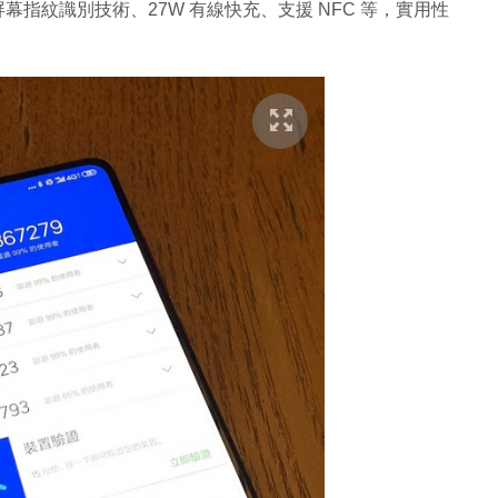
光學屏幕指紋識別技術、27W 有線快充、支援 NFC 等，實用性