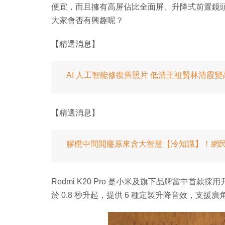
便宜，而且擁有高屏佔比全面屏、升降式前置鏡頭、4,
大家會否有興趣呢？
【精選消息】
AI 人工智能修復舊照片 低清王祖賢林清霞變
【精選消息】
膠櫈中間開窿原來含大智慧【冷知識】！網
Redmi K20 Pro 是小米及旗下品牌當中首款
於 0.8 秒升起，提供 6 種定製升降音效，支援