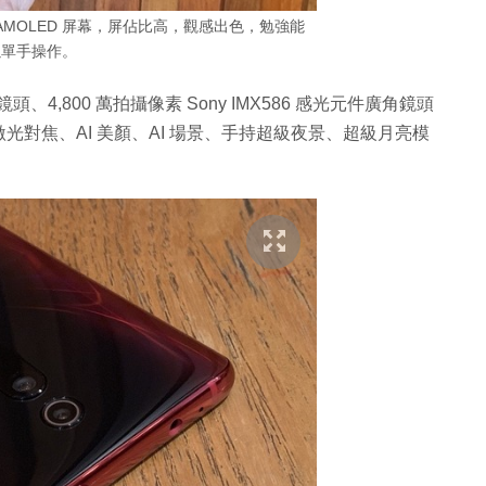
,080p AMOLED 屏幕，屏佔比高，觀感出色，勉強能
以單手操作。
焦鏡頭、4,800 萬拍攝像素 Sony IMX586 感光元件廣角鏡頭
支援激光對焦、AI 美顏、AI 場景、手持超級夜景、超級月亮模