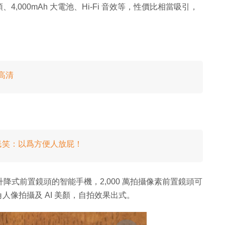
000mAh 大電池、Hi-Fi 音效等，性價比相當吸引，
高清
民笑：以爲方便人放屁！
採用升降式前置鏡頭的智能手機，2,000 萬拍攝像素前置鏡頭可
廣角人像拍攝及 AI 美顏，自拍效果出式。