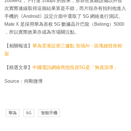
100MHz，下行達 1Gbps 的效果，形容在實驗設備以外首
次實際連線取得這個結果算是不錯，而片段亦有拍到他進入
手機的《Android》設定介面中選取了 5G 網絡進行測試。
Mate X 是採用華為首枚 5G 數據晶片巴龍（Belong）5000
，所以實際效果亦成為市場關注點。
【相關報道】
華為雲港設第三據點 加強AI・區塊鏈技術框
架
【精選文章】
中國電訊網絡商指投資5G是「無底深潭」
Source：何剛微博
華為
5G
智能手機