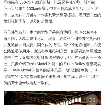
同樣備有 550km 的續航距離，以及需時 4.9 秒，就可由
0km/h 加速至 100km/h 等，但當中貴為真實生活可見的警
車，故此在車身都貼上維多利亞州警隊標誌、專用藍白色的
西利托格子花，以及紅藍警燈。
不只外觀有別，車內的大型屏幕內容也跟一般 Model X 有
所不同，因為這是 Tesla 工程師、維多利亞州警方的資訊科
技及通信技術人員共同合作的成果。當中除附設地圖，方便
公路巡邏使用外，也設有專用控制介面，如需要於車尾播放
警告字句，又或者閃動紅藍警燈的話，都可在該介面一一操
控。負責介紹 Tesla Model X 警車的 Stuart Bailey 督察更表
示，Tesla Model X 警車的成本只是一般汽油警車的 1／4，
而當中的出現更快速改變了維多利亞州警隊，說不定 10 年
後的警車會全以電動車取代。