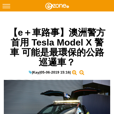
搜尋
【e＋車路事】澳洲警方
Facebook
Instagram
首用 Tesla Model X 警
科技焦點
車 可能是最環保的公路
網絡生活
巡邏車？
遊戲動漫
教學評測
|
Kay
|
05-06-2019 15:16
|
EduTech
IT Times
生成式AI與雲端應用
Enterprise Digital Transformation