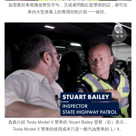
如需要於車尾播放警告字句，又或者閃動紅藍警燈的話，都可在
車內大型屏幕上的專用控制介面一一操控。
負責介紹 Tesla Model X 警車的 Stuart Bailey 督察（右）表示，
Tesla Model X 警車的使用成本只是一般汽油警車的 1／4。