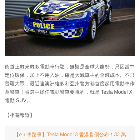
特集
街道上愈來愈多電動車行駛，無疑是全球大趨勢，只因當中
定位環保，加上不用入油，確是大減車主的金錢成本。不只
普羅大眾，最近連澳洲維多利亞州警方都首度起用電動車作
為警車！被選中擔任電動警車要職的，就是 Tesla Model X
電動 SUV。
【相關報道】
【e＋車路事】Tesla Model 3 香港售價公布！33 萬