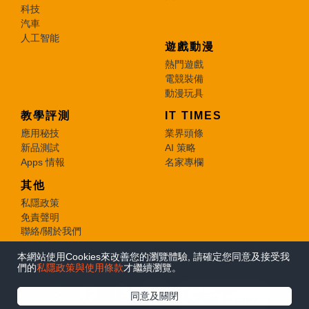
科技
汽車
人工智能
遊戲動漫
熱門遊戲
電競裝備
動漫玩具
教學評測
IT TIMES
應用秘技
業界頭條
新品測試
AI 策略
Apps 情報
名家專欄
其他
私隱政策
免責聲明
聯絡/關於我們
本網站使用Cookies來改善您的瀏覽體驗, 請確定您同意及接受我
© 2026 e-zone. All Rights Reserved.
們的
私隱政策與使用條款
才繼續瀏覽。
在Google
同意及關閉
追蹤《e-zone》