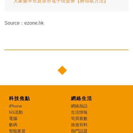
大家樂早市及茶市電子現金券【附領取方法】
Source：ezone.hk
科技焦點
網絡生活
iPhone
網絡熱話
5G流動
生活情報
電腦
筍買着數
數碼
旅遊筍料
智能家居
熱門話題