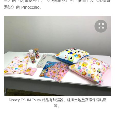
王》的「閃電麥坤」、《小熊維尼》的「咿唷」及《木偶奇
遇記》的 Pinocchio。
Disney TSUM Tsum 精品有加濕器、硅澡土地墊及環保袋咕臣
等。