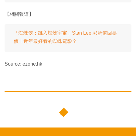
【相關報道】
「蜘蛛俠：跳入蜘蛛宇宙」Stan Lee 彩蛋值回票
價！近年最好看的蜘蛛電影？
Source: ezone.hk