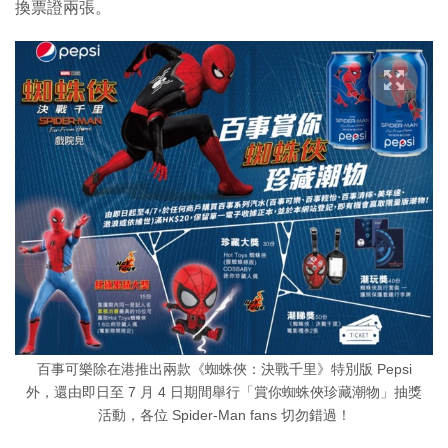
換票證兩張。
百事可樂除在港推出兩款《蜘蛛俠：決戰千里》特別版 Pepsi
外，還由即日至 7 月 4 日期間舉行「賞你蜘蛛俠珍藏潮物」抽獎
活動，各位 Spider-Man fans 切勿錯過！