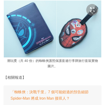
潮玩獎（共 40 份）的蜘蛛俠護照保護套連行李牌旅行套裝實物
圖片。
【相關報道】
「蜘蛛俠：決戰千里」7 個可能錯過的預告細節
Spider-Man 將成 Iron Man 接班人？