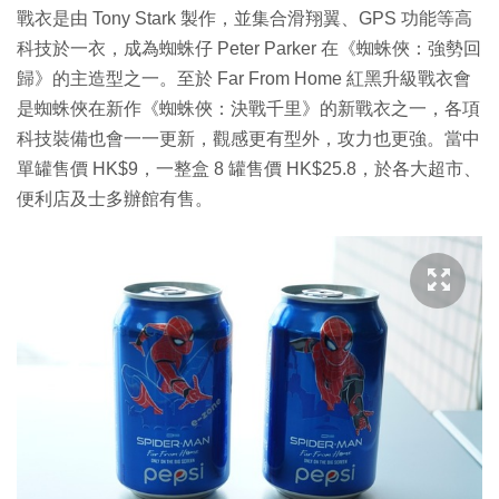
戰衣是由 Tony Stark 製作，並集合滑翔翼、GPS 功能等高
科技於一衣，成為蜘蛛仔 Peter Parker 在《蜘蛛俠：強勢回
歸》的主造型之一。至於 Far From Home 紅黑升級戰衣會
是蜘蛛俠在新作《蜘蛛俠：決戰千里》的新戰衣之一，各項
科技裝備也會一一更新，觀感更有型外，攻力也更強。當中
單罐售價 HK$9，一整盒 8 罐售價 HK$25.8，於各大超市、
便利店及士多辦館有售。