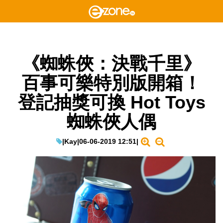
《蜘蛛俠：決戰千里》
百事可樂特別版開箱！
登記抽獎可換 Hot Toys
蜘蛛俠人偶
|
Kay
|
06-06-2019 12:51
|