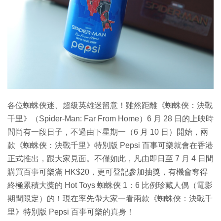
各位蜘蛛俠迷、超級英雄迷留意！雖然距離《蜘蛛俠：決戰
千里》（Spider-Man: Far From Home）6 月 28 日的上映時
間尚有一段日子，不過由下星期一（6 月 10 日）開始，兩
款《蜘蛛俠：決戰千里》特別版 Pepsi 百事可樂就會在香港
正式推出，跟大家見面。不僅如此，凡由即日至 7 月 4 日間
購買百事可樂滿 HK$20，更可登記參加抽獎，有機會奪得
終極累積大獎的 Hot Toys 蜘蛛俠 1：6 比例珍藏人偶（電影
期間限定）的！現在率先帶大家一看兩款《蜘蛛俠：決戰千
里》特別版 Pepsi 百事可樂的真身！