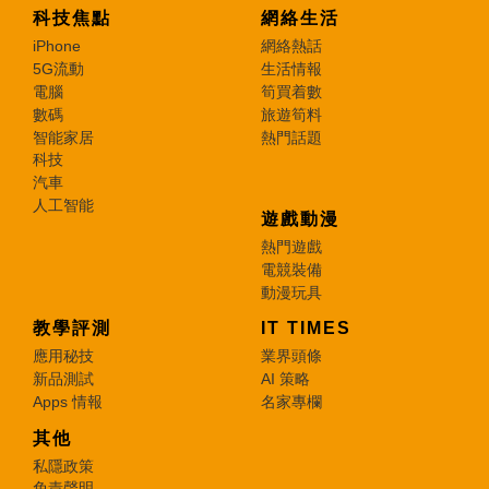
科技焦點
網絡生活
iPhone
網絡熱話
5G流動
生活情報
電腦
筍買着數
數碼
旅遊筍料
智能家居
熱門話題
科技
汽車
人工智能
遊戲動漫
熱門遊戲
電競裝備
動漫玩具
教學評測
IT TIMES
應用秘技
業界頭條
新品測試
AI 策略
Apps 情報
名家專欄
其他
私隱政策
免責聲明