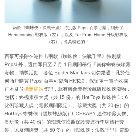
兩款《蜘蛛俠：決戰千里》特別版 Pepsi 百事可樂，細分了
Homecoming 戰衣版（左），以及 Far From Home 升級戰衣版
（右），各具特色的！
百事可樂除在港推出兩款《蜘蛛俠：決戰千里》特別版
Pepsi 外，還由即日至 7 月 4 日期間舉行「賞你蜘蛛俠珍藏
潮物」抽獎活動，各位 Spider-Man fans 切勿錯過！凡於任
何商戶購買 Pepsi 百事可樂滿 HK$20，保留單一電子收據
正本及於
指定網站
登記，就有機會奪得珍藏版蜘蛛俠潮物，
包括：終極累積大獎（共 15 份）的 Hot Toys 蜘蛛俠 1：6
比例珍藏人偶（電影期間限定）、珍藏大獎（共 30 份）的
HotToys 蜘蛛俠（握蜘蛛絲版）COSBABY 迷你珍藏人偶、
潮玩獎（共 40 份）的蜘蛛俠護照保護套連行李牌旅行套
裝，以及潮睇獎（共 50 份）的《蜘蛛俠：決戰千里》電影