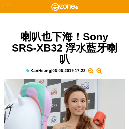
搜尋
喇叭也下海！Sony
Facebook
Instagram
SRS-XB32 浮水藍牙喇
科技焦點
叭
網絡生活
遊戲動漫
|
KanHeung
|
06-06-2019 17:22
|
教學評測
EduTech
IT Times
生成式AI與雲端應用
Enterprise Digital Transformation