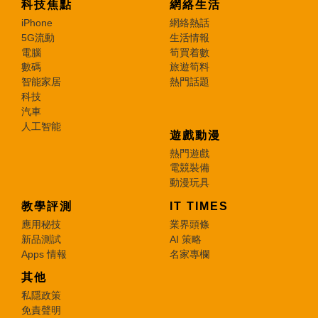
科技焦點
網絡生活
iPhone
網絡熱話
5G流動
生活情報
電腦
筍買着數
數碼
旅遊筍料
智能家居
熱門話題
科技
汽車
人工智能
遊戲動漫
熱門遊戲
電競裝備
動漫玩具
教學評測
IT TIMES
應用秘技
業界頭條
新品測試
AI 策略
Apps 情報
名家專欄
其他
私隱政策
免責聲明