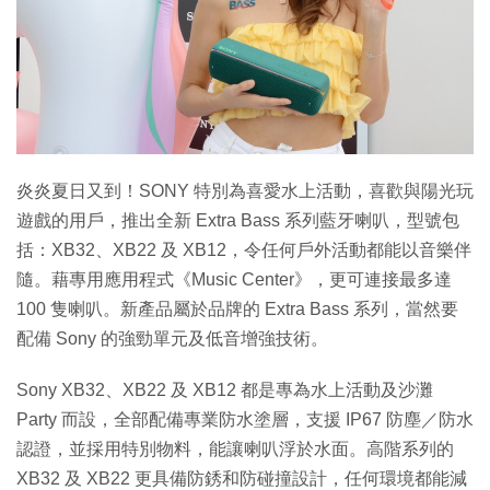
特集
炎炎夏日又到！SONY 特別為喜愛水上活動，喜歡與陽光玩
遊戲的用戶，推出全新 Extra Bass 系列藍牙喇叭，型號包
括：XB32、XB22 及 XB12，令任何戶外活動都能以音樂伴
隨。藉專用應用程式《Music Center》，更可連接最多達
100 隻喇叭。新產品屬於品牌的 Extra Bass 系列，當然要
配備 Sony 的強勁單元及低音增強技術。
Sony XB32、XB22 及 XB12 都是專為水上活動及沙灘
Party 而設，全部配備專業防水塗層，支援 IP67 防塵／防水
認證，並採用特別物料，能讓喇叭浮於水面。高階系列的
XB32 及 XB22 更具備防銹和防碰撞設計，任何環境都能減