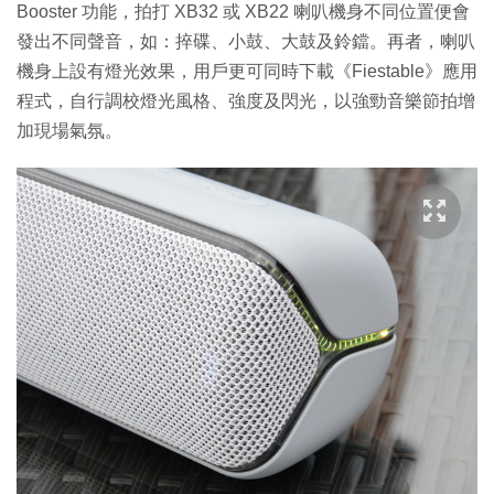
Booster 功能，拍打 XB32 或 XB22 喇叭機身不同位置便會
發出不同聲音，如：捽碟、小鼓、大鼓及鈴鐺。再者，喇叭
機身上設有燈光效果，用戶更可同時下載《Fiestable》應用
程式，自行調校燈光風格、強度及閃光，以強勁音樂節拍增
加現場氣氛。