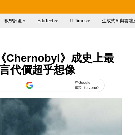
教學評測
EduTech
IT Times
生成式AI與雲端
Chernobyl》成史上最
謊言代價超乎想像
在Google
追蹤《e-zone》