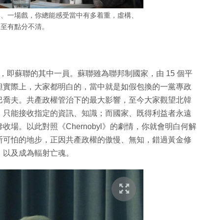
集、一場戲，你總能感受當中有多着重，虛構、
甚至有點分不清。
盟，即蘇聯的其中一員。蘇聯雖為聯邦制國家，由 15 個平
但實際上，大家都明白的，當中就是如假包換的一黨專政
巴喬夫。共產政權管治下的最大影響，至今大家觀望北韓
，只能接收指定的資訊、知識；而國家、既得利益者永遠
場。以此對照《Chernobyl》的劇情，你就會明白何解
斯可怕的地步，正因共產政權的傲慢、無知，錯過黃金修
，以及成為輻射亡魂。