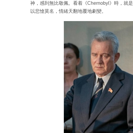
神，感到無比敬佩。看着《Chernobyl》時
以悲愴莫名，情緒天翻地覆地劇變。