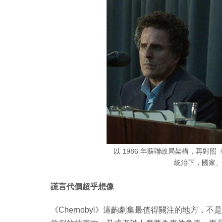
以 1986 年蘇聯政局架構，再對照
統治下，國家
謊言代價超乎想像
《Chernobyl》這齣劇集最值得關注的地方