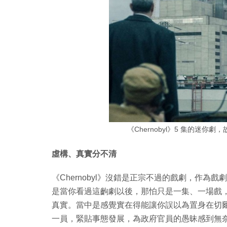
《Chernobyl》5 集的迷你
虛構、真實分不清
《Chernobyl》沒錯是正宗不過的戲劇，作
是當你看過這齣劇以後，那怕只是一集、一場戲
真實。當中是感覺實在得能讓你誤以為置身在切
一員，緊貼事態發展，為政府官員的愚昧感到無