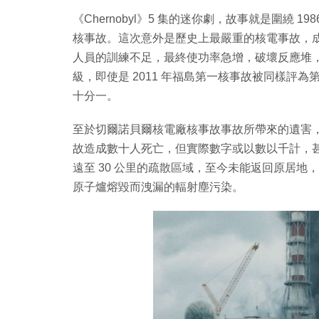
《Chernobyl》5 集的迷你劇，故事就是圍繞
核事故。這次意外是歷史上最嚴重的核電事故，
人員的訓練不足，最終使功率急增，破壞反應堆，
級，即使是 2011 年福島第一核事故被同樣評為
十分一。
至於切爾諾貝爾核電廠核事故事故所帶來的遺害
故造成數十人死亡，但實際數字或以數以千計，
遠至 30 公里的疏散區域，至今未能返回原居
原子爐熔毀而洩漏的輻射塵污染。