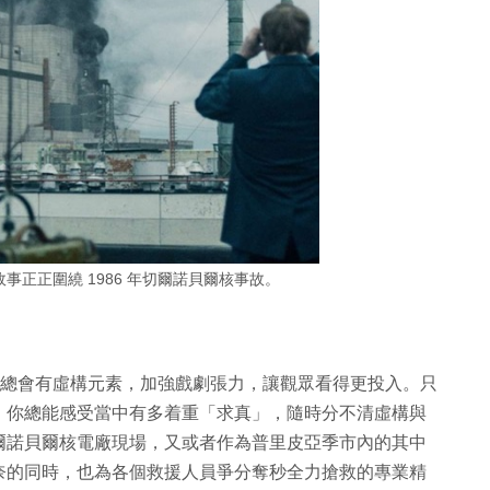
劇，故事正正圍繞 1986 年切爾諾貝爾核事故。
為戲劇總會有虛構元素，加強戲劇張力，讓觀眾看得更投入。只
，你總能感受當中有多着重「求真」，隨時分不清虛構與
爾諾貝爾核電廠現場，又或者作為普里皮亞季市內的其中
奈的同時，也為各個救援人員爭分奪秒全力搶救的專業精