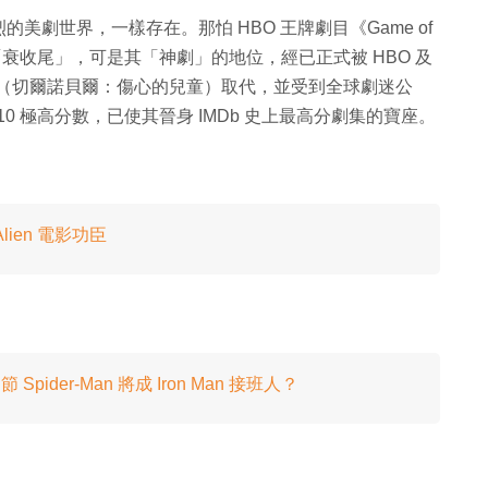
劇世界，一樣存在。那怕 HBO 王牌劇目《Game of
走「衰收尾」，可是其「神劇」的地位，經已正式被 HBO 及
rnobyl》（切爾諾貝爾：傷心的兒童）取代，並受到全球劇迷公
9.7/10 極高分數，已使其晉身 IMDb 史上最高分劇集的寶座。
ien 電影功臣
der-Man 將成 Iron Man 接班人？