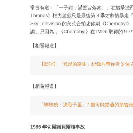
常言有道：「一子錯，滿盤皆落索。」在競爭激烈的美
Thrones》權力遊戲只是最後第 8 季才劇情暴
Sky Television 的美英合拍迷你劇《Che
認。只因為，《Chernobyl》在 IMDb 取得的 
【相關報道】
【影評】「異形的誕生」紀錄片帶你看 3 個 Al
【相關報道】
「蜘蛛俠：決戰千里」7 個可能錯過的預告細節 Spi
1986 年切爾諾貝爾核事故