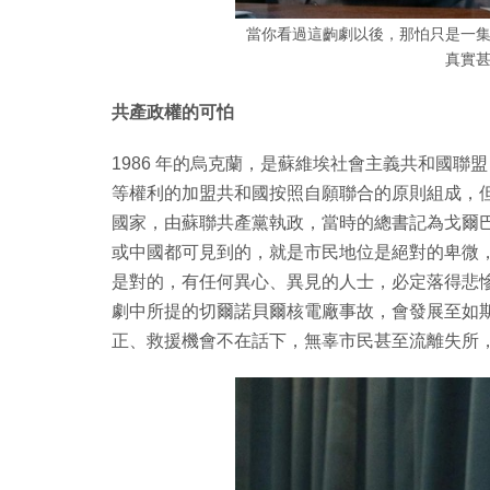
當你看過這齣劇以後，那怕只是一
真實
共產政權的可怕
1986 年的烏克蘭，是蘇維埃社會主義共和國聯
等權利的加盟共和國按照自願聯合的原則組成，
國家，由蘇聯共產黨執政，當時的總書記為戈爾
或中國都可見到的，就是市民地位是絕對的卑微
是對的，有任何異心、異見的人士，必定落得悲慘收
劇中所提的切爾諾貝爾核電廠事故，會發展至如
正、救援機會不在話下，無辜市民甚至流離失所