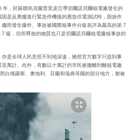
 1986 年，於蘇聯烏克蘭普里皮亞季切爾諾貝爾核電廠發生的
成因是反應爐進行緊急停機後的應急供電測試時，因操作
繼而發生爆炸。事故被國際核事件分級表評為最高的第 7
第 7 級，但所釋放的物質也只是切爾諾貝爾核電廠核事故的
，亦是全球人民意想不到地深遠，雖然官方數字只提到事
甚至萬計。此外，有數以十萬計的市民被撤離到離核電廠
地，而白俄羅斯、奧地利、芬蘭和瑞典等國的部分地方，都被