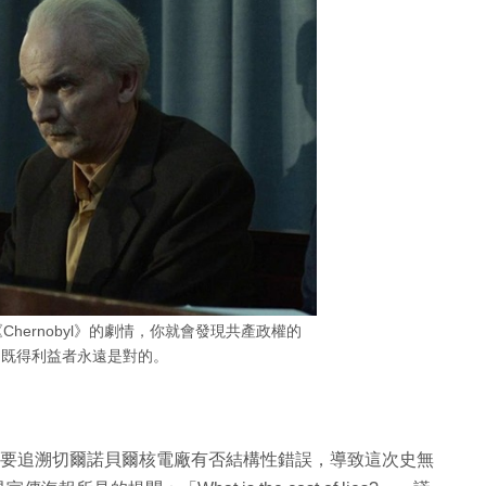
《Chernobyl》的劇情，你就會發現共產政權的
、既得利益者永遠是對的。
，不是要追溯切爾諾貝爾核電廠有否結構性錯誤，導致這次史無