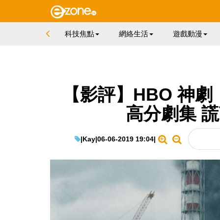
科技焦點
網絡生活
遊戲動漫
【影評】HBO 神劇《
高分劇集 
|
Kay
|
06-06-2019 19:04
|