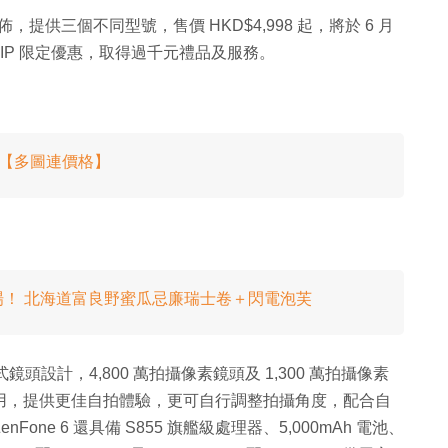
發佈，提供三個不同型號，售價 HKD$4,998 起，將於 6 月
 VIP 限定優惠，取得過千元禮品及服務。
計曝光【多圖連價格】
登場！ 北海道富良野蜜瓜忌廉瑞士卷＋閃電泡芙
式鏡頭設計，4,800 萬拍攝像素鏡頭及 1,300 萬拍攝像素
使用，提供更佳自拍體驗，更可自行調整拍攝角度，配合自
ne 6 還具備 S855 旗艦級處理器、5,000mAh 電池、