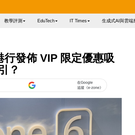
教學評測
EduTech
IT Times
生成式AI與雲端
6 港行發佈 VIP 限定優惠吸
引？
在Google
追蹤《e-zone》