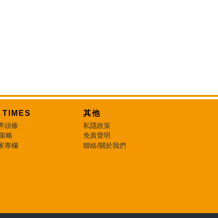
T TIMES
其他
界頭條
私隱政策
 策略
免責聲明
家專欄
聯絡/關於我們