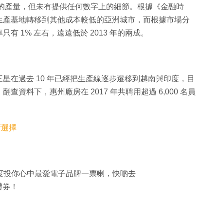
工廠的產量，但未有提供任何數字上的細節。根據《金融時
生產基地轉移到其他成本較低的亞洲城市，而根據市場分
 1% 左右，遠遠低於 2013 年的兩成。
星在過去 10 年已經把生產線逐步遷移到越南與印度，目
資料下，惠州廠房在 2017 年共聘用超過 6,000 名員
新選擇
牌大獎）度投你心中最愛電子品牌一票喇，快啲去
市禮券！