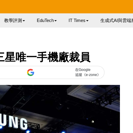
教學評測
EduTech
IT Times
生成式AI與雲端
三星唯一手機廠裁員
在Google
追蹤《e-zone》