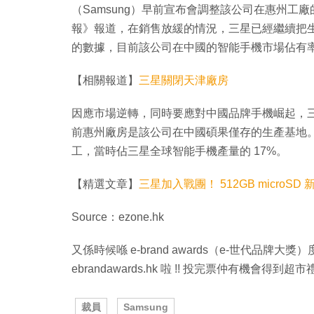
（Samsung）早前宣布會調整該公司在惠州
報》報道，在銷售放緩的情況，三星已經繼續把
的數據，目前該公司在中國的智能手機市場佔有率只有
【相關報道】
三星關閉天津廠房
因應市場逆轉，同時要應對中國品牌手機崛起，三
前惠州廠房是該公司在中國碩果僅存的生產基地。翻查
工，當時佔三星全球智能手機產量的 17%。
【精選文章】
三星加入戰團！ 512GB microSD 
Source：ezone.hk
又係時候喺 e-brand awards（e-世代品
ebrandawards.hk 啦 !! 投完票仲有機會得到超
裁員
Samsung