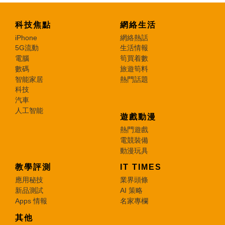
科技焦點
網絡生活
iPhone
網絡熱話
5G流動
生活情報
電腦
筍買着數
數碼
旅遊筍料
智能家居
熱門話題
科技
汽車
人工智能
遊戲動漫
熱門遊戲
電競裝備
動漫玩具
教學評測
IT TIMES
應用秘技
業界頭條
新品測試
AI 策略
Apps 情報
名家專欄
其他