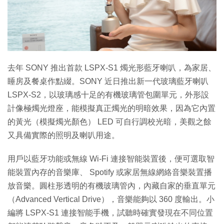
特集
去年 SONY 推出首款 LSPX-S1 燭光形藍牙喇叭，為家居、
睡房及餐桌作點綴。SONY 近日推出新一代玻璃藍牙喇叭
LSPX-S2，以玻璃感十足的有機玻璃管包圍單元，外形設
計像極燭光燈座，能模擬真正燭光的明暗效果，因為它內置
的黃光（模擬燭光顏色） LED 可自行調校光暗，美觀之餘
又具備實際的照明及喇叭用途。
用戶以藍牙功能或無線 Wi-Fi 連接智能裝置後，便可選取智
能裝置內存的音樂庫、 Spotify 或家居無線網絡音樂裝置播
放音樂。圓柱形透明的有機玻璃管內，內藏自家的垂直單元
（Advanced Vertical Drive），音樂能夠以 360 度輸出。小
編將 LSPX-S1 連接智能手機，試聽時確實發現在不同位置