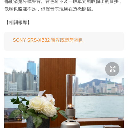
都能清楚聆聽聲音。音色雖不及一般單元喇叭輸出的直接，
低頻也略嫌不足，但聲音表現勝在透徹開揚。
【相關報導】
SONY SRS-XB32 識浮既藍牙喇叭