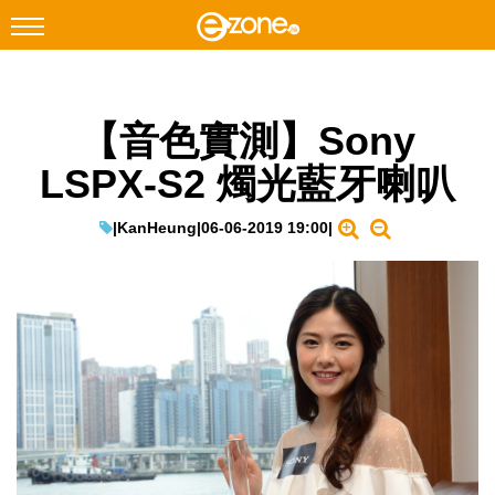
搜尋
【音色實測】Sony
Facebook
Instagram
LSPX-S2 燭光藍牙喇叭
科技焦點
網絡生活
|
KanHeung
|
06-06-2019 19:00
|
遊戲動漫
教學評測
EduTech
IT Times
生成式AI與雲端應用
Enterprise Digital Transformation