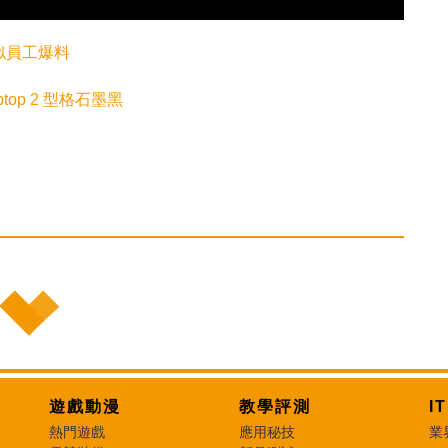
疑似員工爆料
aptop 2 型格石墨黑
遊戲動漫
教學評測
I
熱門遊戲
應用秘技
業