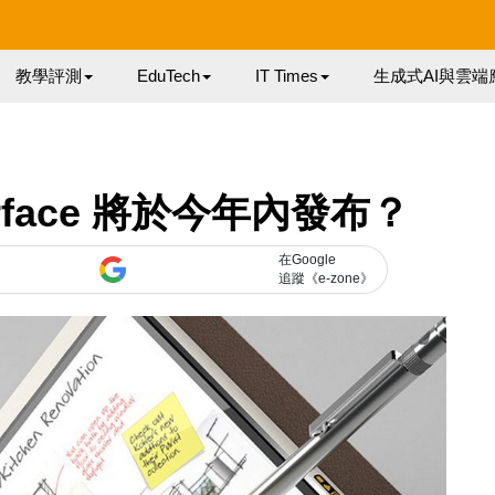
教學評測
EduTech
IT Times
生成式AI與雲端
Surface 將於今年內發布？
在Google
追蹤《e-zone》