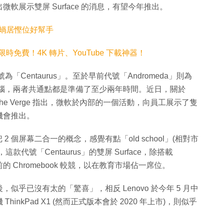
展示雙屏 Surface 的消息，有望今年推出。
N 蝸居慳位好幫手
eluxe 限時免費！4K 轉片、YouTube 下載神器！
了，代號為「Centaurus」。至於早前代號「Andromeda」則為
則是筆記本電腦，兩者共通點都是準備了至少兩年時間。近日，關於
The Verge 指出，微軟於內部的一個活動，向員工展示了隻
有機會推出。
 2 個屏幕二合一的概念，感覺有點「old school」(相對市
號「Centaurus」的雙屏 Surface，除搭載
前的 Chromebook 較競，以在教育市場佔一席位。
多後，似乎已沒有太的「驚喜」，相反 Lenovo 於今年 5 月中
nkPad X1 (然而正式版本會於 2020 年上市)，則似乎